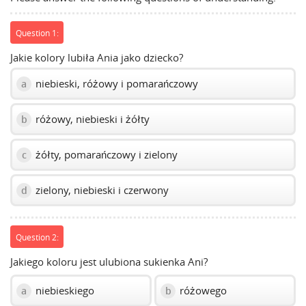
slider.
Question 1:
Jakie kolory lubiła Ania jako dziecko?
niebieski, różowy i pomarańczowy
a
różowy, niebieski i żółty
b
żółty, pomarańczowy i zielony
c
zielony, niebieski i czerwony
d
Question 2:
Jakiego koloru jest ulubiona sukienka Ani?
niebieskiego
różowego
a
b