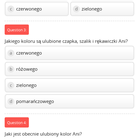
czerwonego
zielonego
c
d
Question 3:
Jakiego koloru są ulubione czapka, szalik i rękawiczki Ani?
czerwonego
a
różowego
b
zielonego
c
pomarańczowego
d
Question 4:
Jaki jest obecnie ulubiony kolor Ani?