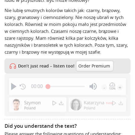
lubić w przyszłości. Być może fioletowy?
Nie lubię smutnych kolorów takich jak: czarny, brązowy,
szary, granatowy i ciemnozielony. Nie noszę ubrań w tych
kolorach. Również w moim pokoju mało jest przedmiotów
w ciemnych kolorach. Czasami noszę czarne, brązowe i
szare rajstopy. Mam również kilka par kolczyków, kilka
naszyjników i bransoletek w tych kolorach. Poza tym, szary,
czarny i brązowy nie występują w mojej szafie.
Don’t just read – listen too!
Order Premium
00:00
-
+
100%
Press
Enter
Szymon
Katarzyna
new
or
Poland
Poland
Space
to
Did you understand the text?
show
Please answer the following questions of understanding:
volume