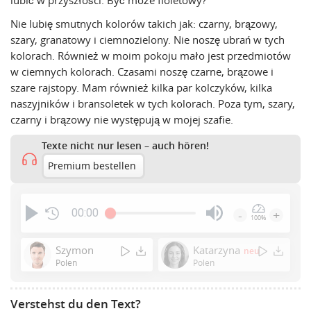
lubić w przyszłości. Być może fioletowy?
Nie lubię smutnych kolorów takich jak: czarny, brązowy,
szary, granatowy i ciemnozielony. Nie noszę ubrań w tych
kolorach. Również w moim pokoju mało jest przedmiotów
w ciemnych kolorach. Czasami noszę czarne, brązowe i
szare rajstopy. Mam również kilka par kolczyków, kilka
naszyjników i bransoletek w tych kolorach. Poza tym, szary,
czarny i brązowy nie występują w mojej szafie.
Texte nicht nur lesen – auch hören!
Premium bestellen
00:00
-
+
100%
Press
Enter
Szymon
Katarzyna
neu
or
Polen
Polen
Space
to
Verstehst du den Text?
show