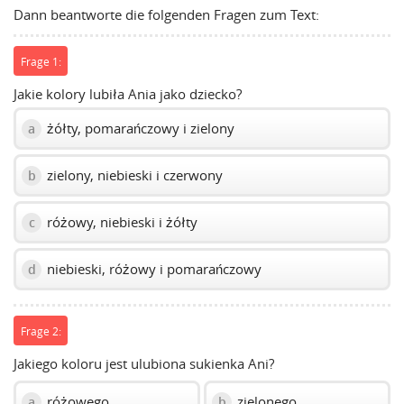
Dann beantworte die folgenden Fragen zum Text:
volume
slider.
Frage 1:
Jakie kolory lubiła Ania jako dziecko?
żółty, pomarańczowy i zielony
a
zielony, niebieski i czerwony
b
różowy, niebieski i żółty
c
niebieski, różowy i pomarańczowy
d
Frage 2:
Jakiego koloru jest ulubiona sukienka Ani?
różowego
zielonego
a
b