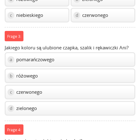
niebieskiego
czerwonego
c
d
Frage 3:
Jakiego koloru są ulubione czapka, szalik i rękawiczki Ani?
pomarańczowego
a
różowego
b
czerwonego
c
zielonego
d
Frage 4: