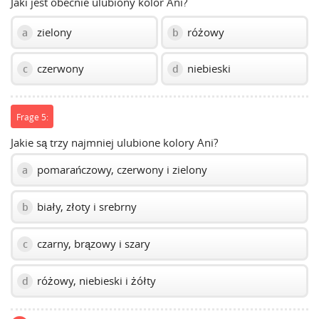
Jaki jest obecnie ulubiony kolor Ani?
zielony
różowy
a
b
czerwony
niebieski
c
d
Frage 5:
Jakie są trzy najmniej ulubione kolory Ani?
pomarańczowy, czerwony i zielony
a
biały, złoty i srebrny
b
czarny, brązowy i szary
c
różowy, niebieski i żółty
d