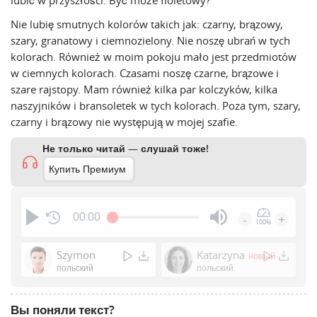
lubić w przyszłości. Być może fioletowy?
Nie lubię smutnych kolorów takich jak: czarny, brązowy,
szary, granatowy i ciemnozielony. Nie noszę ubrań w tych
kolorach. Również w moim pokoju mało jest przedmiotów
w ciemnych kolorach. Czasami noszę czarne, brązowe i
szare rajstopy. Mam również kilka par kolczyków, kilka
naszyjników i bransoletek w tych kolorach. Poza tym, szary,
czarny i brązowy nie występują w mojej szafie.
Не только читай — слушай тоже!
Купить Премиум
00:00
-
+
100%
Press
Enter
Szymon
Katarzyna
новый
or
польский
польский
Space
to
Вы поняли текст?
show