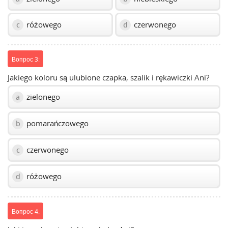
różowego
czerwonego
c
d
Вопрос 3:
Jakiego koloru są ulubione czapka, szalik i rękawiczki Ani?
zielonego
a
pomarańczowego
b
czerwonego
c
różowego
d
Вопрос 4: