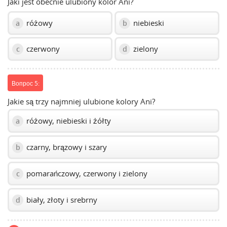
Jaki jest obecnie ulubiony kolor Ani?
różowy
niebieski
a
b
czerwony
zielony
c
d
Вопрос 5:
Jakie są trzy najmniej ulubione kolory Ani?
różowy, niebieski i żółty
a
czarny, brązowy i szary
b
pomarańczowy, czerwony i zielony
c
biały, złoty i srebrny
d