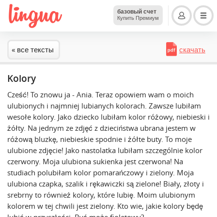
базовый счет
Купить Премиум
« все тексты
скачать
Kolory
Cześć! To znowu ja - Ania. Teraz opowiem wam o moich
ulubionych i najmniej lubianych kolorach. Zawsze lubiłam
wesołe kolory. Jako dziecko lubiłam kolor różowy, niebieski i
żółty. Na jednym ze zdjęć z dzieciństwa ubrana jestem w
różową bluzkę, niebieskie spodnie i żółte buty. To moje
ulubione zdjęcie! Jako nastolatka lubiłam szczególnie kolor
czerwony. Moja ulubiona sukienka jest czerwona! Na
studiach polubiłam kolor pomarańczowy i zielony. Moja
ulubiona czapka, szalik i rękawiczki są zielone! Biały, złoty i
srebrny to również kolory, które lubię. Moim ulubionym
kolorem w tej chwili jest zielony. Kto wie, jakie kolory będę