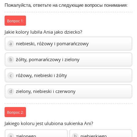
Пожалуйста, ответьте на следующие вопросы понимания:
volume
slider.
Вопрос 1:
Jakie kolory lubiła Ania jako dziecko?
niebieski, różowy i pomarańczowy
a
żółty, pomarańczowy i zielony
b
różowy, niebieski i żółty
c
zielony, niebieski i czerwony
d
Вопрос 2:
Jakiego koloru jest ulubiona sukienka Ani?
zielonego
niebieskiego
a
b