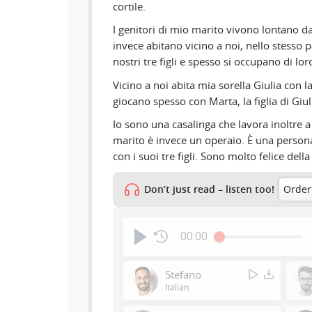
cortile.
I genitori di mio marito vivono lontano da q
invece abitano vicino a noi, nello stesso
nostri tre figli e spesso si occupano di lor
Vicino a noi abita mia sorella Giulia con la 
giocano spesso con Marta, la figlia di Giul
Io sono una casalinga che lavora inoltre a
marito è invece un operaio. È una perso
con i suoi tre figli. Sono molto felice dell
Don’t just read – listen too!
Order
00:00
Stefano
Italian