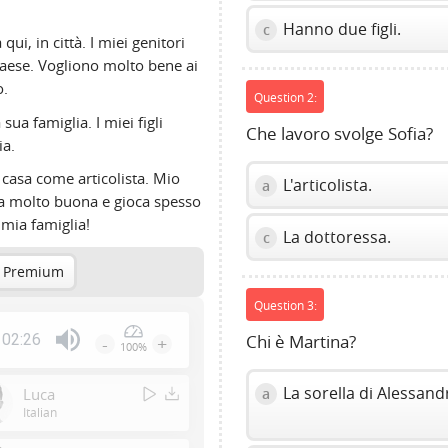
Hanno due figli.
c
ui, in città. I miei genitori
 paese. Vogliono molto bene ai
o.
Question 2:
sua famiglia. I miei figli
Che lavoro svolge Sofia?
ia.
 casa come articolista. Mio
L'articolista.
a
na molto buona e gioca spesso
a mia famiglia!
La dottoressa.
c
 Premium
Question 3:
02:26
Chi è Martina?
-
+
100%
Press
Enter
La sorella di Alessand
a
Luca
or
Italian
Space