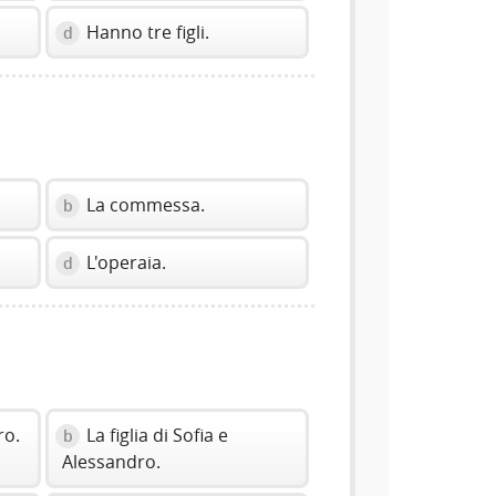
Hanno tre figli.
d
La commessa.
b
L'operaia.
d
ro.
La figlia di Sofia e
b
Alessandro.