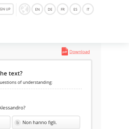
IGN UP
EN
DE
FR
ES
IT
Download
he text?
uestions of understanding:
 Alessandro?
Non hanno figli.
b