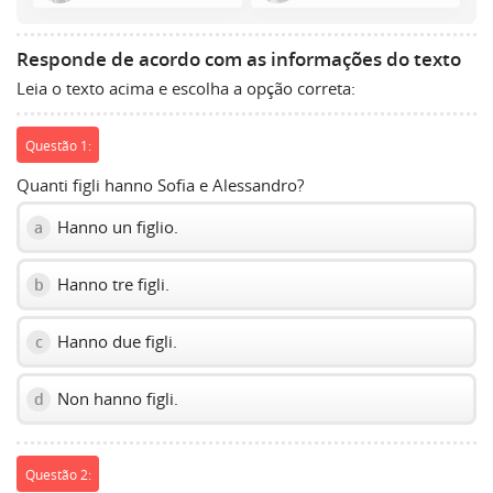
show
volume
slider.
Responde de acordo com as informações do texto
Leia o texto acima e escolha a opção correta:
Questão 1:
Quanti figli hanno Sofia e Alessandro?
Hanno un figlio.
a
Hanno tre figli.
b
Hanno due figli.
c
Non hanno figli.
d
Questão 2: