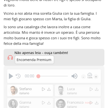
di loro.
Vicino a noi abita mia sorella Giulia con la sua famiglia. I
miei figli giocano spesso con Marta, la figlia di Giulia.
Io sono una casalinga che lavora inoltre a casa come
articolista. Mio marito è invece un operaio. È una persona
molto buona e gioca spesso con i suoi tre figli. Sono molto
felice della mia famiglia!
Não apenas leia – ouça também!
Encomenda Premium
00:00
-
+
100%
Press
Enter
Stefano
Luca
or
italiano
italiano
Space
Gianna
Francesco
novo
to
italiano
italiano