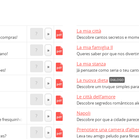
La mia città
?
»
e compras!
Descobre cantos secretos e momen
La mia famiglia II
?
»
iano!
Queres saber por que nos diverti
La mia stanza
?
»
es!
Já pensaste como seria o teu cant
La nuova dieta
DIáLOGO
?
»
Descobre um truque simples para 
Le città dell’amore
?
»
Descobre segredos românticos al
Napoli
?
»
 fresquinhos aqui!
Descobre por que a cidade parece 
Prenotare una camera d’albe
?
»
tes?
Leva teu amigo peludo para férias