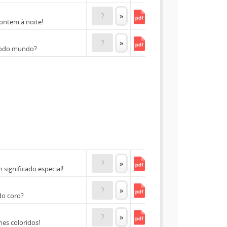
?
»
ontem à noite!
?
»
 todo mundo?
?
»
significado especial!
?
»
do coro?
?
»
es coloridos!