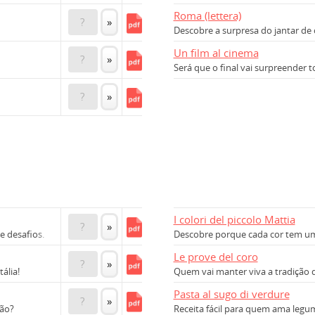
Roma (lettera)
?
»
Descobre a surpresa do jantar de 
Un film al cinema
?
»
Será que o final vai surpreender
?
»
I colori del piccolo Mattia
?
»
 desafios.
Descobre porque cada cor tem um 
Le prove del coro
?
»
ália!
Quem vai manter viva a tradição 
Pasta al sugo di verdure
?
»
são?
Receita fácil para quem ama legum