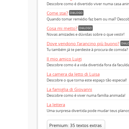
Descobre como é divertido viver numa casa ani
Come stai?
DIáLOGO
Quando tomar remédio faz bem ou mal? Descob
Cosa mi metto?
DIáLOGO
Novas amizades e dúvidas sobre o que vestir!
Dove vendono l’arancino più buono?
DIáL
Tu também já te perdeste à procura de comida?
Il mio amico Luigi
Descobre como é a vida divertida fora da faculd
La camera da letto di Luisa
Descobre o que torna este espaço tão especial!
La famiglia di Giovanni
Descobre como é viver numa família animada!
La lettera
Uma surpresa divertida pode mudar teus planos
Premium: 35 textos extras