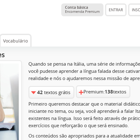
Conta básica
ENTRAR
INS
Encomenda Premium
Vocabulário
es
Quando se pensa na Itália, uma série de informaçõe
você pudesse aprender a língua falada desse cativan
realidade e nós o ajudaremos nessa missão de apr
Premium:
138
textos
42
textos grátis
Primeiro queremos destacar que o material didátic
iniciante no tema, ou seja, você aprenderá a falar 
existentes na língua. Isso será feito através de práti
exercícios que reforçarão o que será ensinado.
Os conteúdos são apropriados para a atualidade em