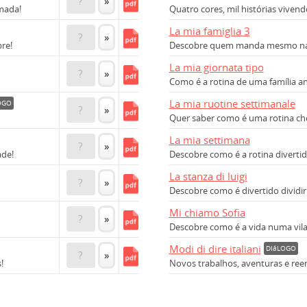
?
»
mada!
Quatro cores, mil histórias viven
La mia famiglia 3
?
»
re!
Descobre quem manda mesmo na n
La mia giornata tipo
?
»
Como é a rotina de uma família 
La mia ruotine settimanale
OGO
?
»
Quer saber como é uma rotina che
La mia settimana
?
»
ade!
Descobre como é a rotina diverti
La stanza di luigi
?
»
Descobre como é divertido dividi
Mi chiamo Sofia
?
»
Descobre como é a vida numa vila 
Modi di dire italiani
DIáLOGO
?
»
!
Novos trabalhos, aventuras e ree