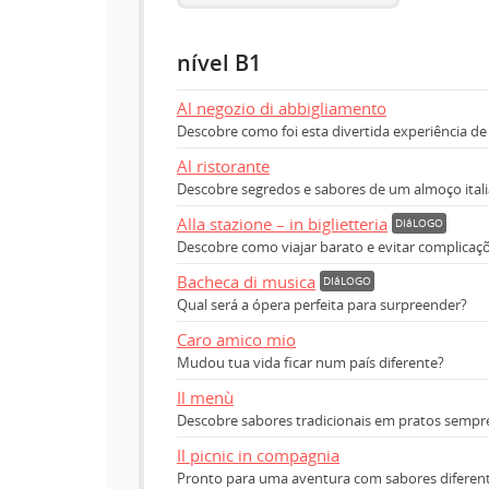
nível B1
Al negozio di abbigliamento
Descobre como foi esta divertida experiência d
Al ristorante
Descobre segredos e sabores de um almoço ital
Alla stazione – in biglietteria
DIáLOGO
Descobre como viajar barato e evitar complicaçõ
Bacheca di musica
DIáLOGO
Qual será a ópera perfeita para surpreender?
Caro amico mio
Mudou tua vida ficar num país diferente?
Il menù
Descobre sabores tradicionais em pratos sempre
Il picnic in compagnia
Pronto para uma aventura com sabores diferen