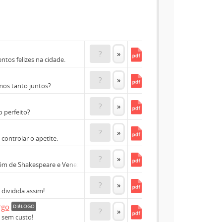
?
»
tos felizes na cidade.
?
»
mos tanto juntos?
?
»
o perfeito?
?
»
controlar o apetite.
?
»
ém de Shakespeare e Veneza!
?
»
dividida assim!
rgo
DIáLOGO
?
»
 sem custo!