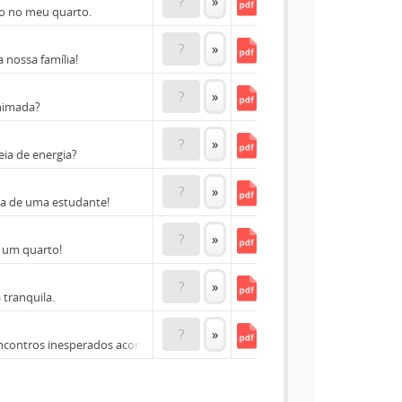
?
»
do no meu quarto.
?
»
ossa família!
?
»
animada?
?
»
ia de energia?
?
»
da de uma estudante!
?
»
r um quarto!
?
»
tranquila.
?
»
ncontros inesperados acontecem aqui.