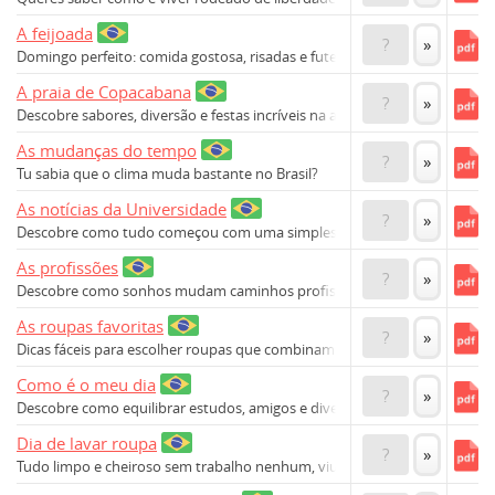
A feijoada
?
»
Domingo perfeito: comida gostosa, risadas e futebol juntos.
A praia de Copacabana
?
»
Descobre sabores, diversão e festas incríveis na areia!
As mudanças do tempo
?
»
Tu sabia que o clima muda bastante no Brasil?
As notícias da Universidade
?
»
Descobre como tudo começou com uma simples ideia!
As profissões
?
»
Descobre como sonhos mudam caminhos profissionais aqui.
As roupas favoritas
?
»
Dicas fáceis para escolher roupas que combinam contigo.
Como é o meu dia
?
»
Descobre como equilibrar estudos, amigos e diversão!
Dia de lavar roupa
?
»
Tudo limpo e cheiroso sem trabalho nenhum, viu?