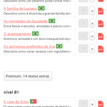
Descobre como um desenho pode contar histórias únicas!
A família de Luciano
?
»
Descobre como é divertida a grande família dele!
As novidades da faculdade
?
»
Entre festas e estudos, amizades e planos começam aqui.
O acampamento
?
»
Aventura, amizade e um doce inesquecível esperam por ti!
Os alimentos preferidos de Eva
?
»
Descobre como variar receitas com ingredientes fresquinhos!
Premium: 14 textos extras
nível B1
A casa do Artur
?
»
Queres saber como é viver rodeado de liberdade?