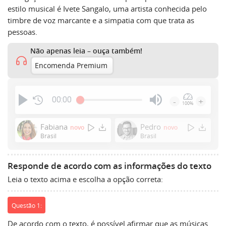
estilo musical é Ivete Sangalo, uma artista conhecida pelo
timbre de voz marcante e a simpatia com que trata as
pessoas.
Não apenas leia – ouça também!
Encomenda Premium
00:00
-
+
100%
Press
Enter
Fabiana
Pedro
novo
novo
or
Brasil
Brasil
Space
to
Responde de acordo com as informações do texto
show
Leia o texto acima e escolha a opção correta:
volume
slider.
Questão 1:
De acordo com o texto, é possível afirmar que as músicas