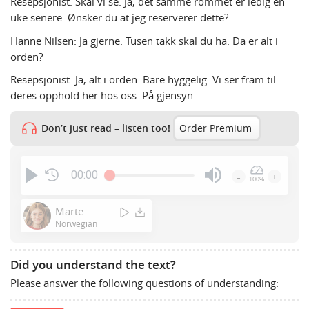
Resepsjonist: Skal vi se. Ja, det samme rommet er ledig en
uke senere. Ønsker du at jeg reserverer dette?
Hanne Nilsen: Ja gjerne. Tusen takk skal du ha. Da er alt i
orden?
Resepsjonist: Ja, alt i orden. Bare hyggelig. Vi ser fram til
deres opphold her hos oss. På gjensyn.
Don’t just read – listen too!
Order Premium
00:00
-
+
100%
Press
Enter
Marte
or
Norwegian
Space
to
Did you understand the text?
show
Please answer the following questions of understanding:
volume
slider.