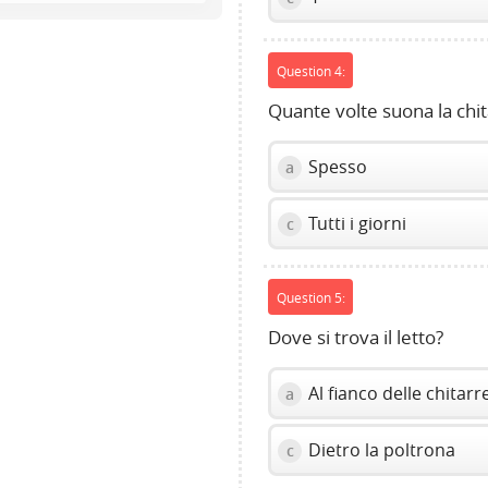
volume
slider.
Question 4:
Quante volte suona la chit
Spesso
a
Tutti i giorni
c
Question 5:
Dove si trova il letto?
Al fianco delle chitarr
a
Dietro la poltrona
c