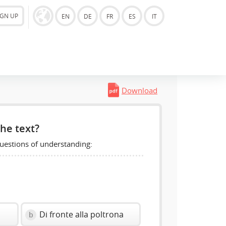
IGN UP
EN
DE
FR
ES
IT
Download
he text?
uestions of understanding:
Di fronte alla poltrona
b