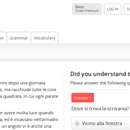
Basic
LOG IN
S
Order Premium
on
Grammar
Vocabulary
Did you understand t
Please answer the following q
iarmi dopo una giornata
, ma racchiude tutte le cose
a quadrata, in cui ogni parete
Question 1:
Dove si trova la scrivania?
 per avere molta luce quando
ta, ed è incassato nell’armadio
Vicino alla finestra
a
In un angolo vi è anche una