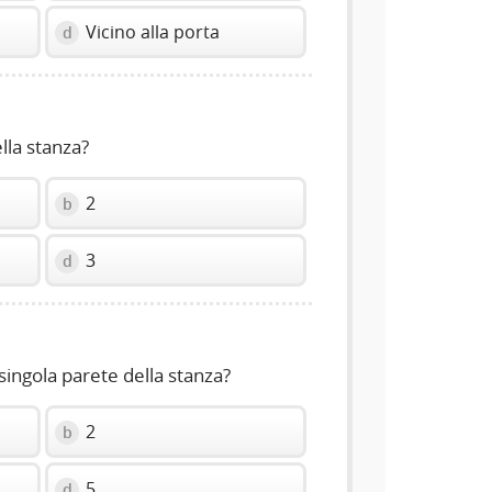
Vicino alla porta
d
lla stanza?
2
b
3
d
singola parete della stanza?
2
b
5
d