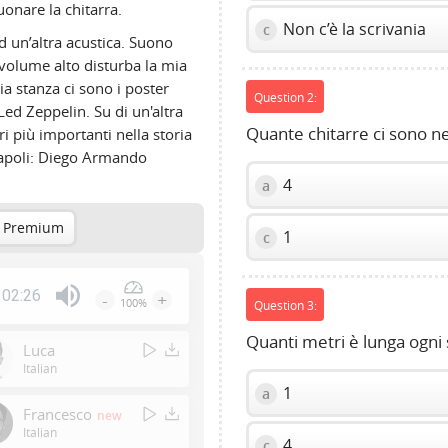
onare la chitarra.
Non c’è la scrivania
c
d un’altra acustica. Suono
 volume alto disturba la mia
mia stanza ci sono i poster
Question 2:
ed Zeppelin. Su di un'altra
Quante chitarre ci sono ne
i più importanti nella storia
 Napoli: Diego Armando
4
a
 Premium
1
c
02:26
-
+
100%
Question 3:
Press
Enter
Quanti metri è lunga ogni 
Luca
or
Italian
Space
1
a
to
Francesco
new
show
Italian
4
c