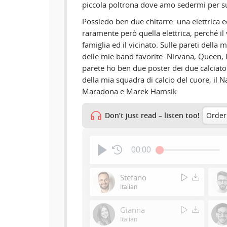
piccola poltrona dove amo sedermi per su
Possiedo ben due chitarre: una elettrica e
raramente però quella elettrica, perché il
famiglia ed il vicinato. Sulle pareti della 
delle mie band favorite: Nirvana, Queen, L
parete ho ben due poster dei due calciator
della mia squadra di calcio del cuore, il
Maradona e Marek Hamsik.
Don’t just read – listen too!
Order
00:00
Stefano
Italian
Gianna
Italian