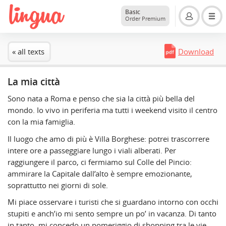
Basic
Order Premium
« all texts
Download
La mia città
Sono nata a Roma e penso che sia la città più bella del
mondo. Io vivo in periferia ma tutti i weekend visito il centro
con la mia famiglia.
Il luogo che amo di più è Villa Borghese: potrei trascorrere
intere ore a passeggiare lungo i viali alberati. Per
raggiungere il parco, ci fermiamo sul Colle del Pincio:
ammirare la Capitale dall’alto è sempre emozionante,
soprattutto nei giorni di sole.
Mi piace osservare i turisti che si guardano intorno con occhi
stupiti e anch’io mi sento sempre un po’ in vacanza. Di tanto
in tanto, mi concedo un pomeriggio di shopping tra le vie