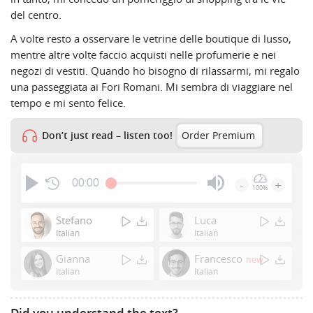
del centro.
A volte resto a osservare le vetrine delle boutique di lusso,
mentre altre volte faccio acquisti nelle profumerie e nei
negozi di vestiti. Quando ho bisogno di rilassarmi, mi regalo
una passeggiata ai Fori Romani. Mi sembra di viaggiare nel
tempo e mi sento felice.
Don’t just read – listen too!
Order Premium
00:00
-
+
100%
Press
Enter
Stefano
Luca
or
Italian
Italian
Space
Gianna
Francesco
new
to
Italian
Italian
show
volume
slider.