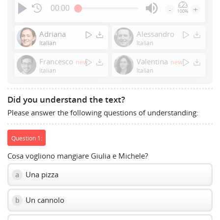
00:00
-
+
100%
Press
Enter
Adriana
Alessandro
or
Italian
Italian
Space
Francesco
Valentina
new
new
to
Italian
Italian
show
volume
slider.
Did you understand the text?
Please answer the following questions of understanding:
Question 1:
Cosa vogliono mangiare Giulia e Michele?
Una pizza
a
Un cannolo
b