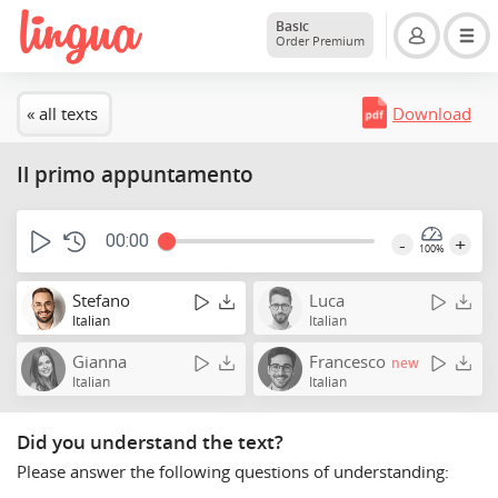
Basic
Order Premium
« all texts
Download
Il primo appuntamento
00:00
-
+
100%
Stefano
Luca
Italian
Italian
Gianna
Francesco
new
Italian
Italian
Did you understand the text?
Please answer the following questions of understanding: