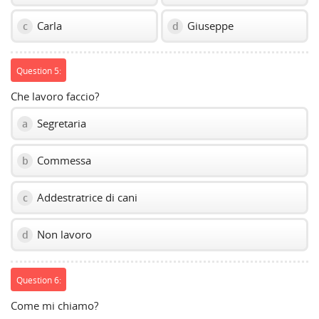
Carla
Giuseppe
c
d
Question 5:
Che lavoro faccio?
Segretaria
a
Commessa
b
Addestratrice di cani
c
Non lavoro
d
Question 6:
Come mi chiamo?