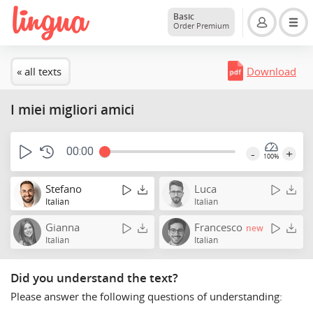
Basic
Order Premium
« all texts
Download
I miei migliori amici
00:00
-
+
100%
Stefano
Luca
Italian
Italian
Gianna
Francesco
new
Italian
Italian
Did you understand the text?
Please answer the following questions of understanding: