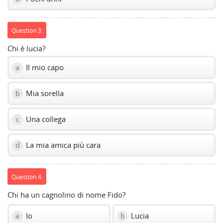
Question 3:
Chi è lucia?
Il mio capo
a
Mia sorella
b
Una collega
c
La mia amica più cara
d
Question 4:
Chi ha un cagnolino di nome Fido?
Io
Lucia
a
b