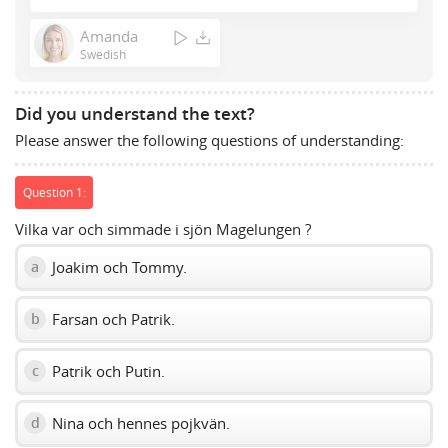
Press
Enter
Amanda
or
Swedish
Space
to
Did you understand the text?
show
Please answer the following questions of understanding:
volume
slider.
Question 1:
Vilka var och simmade i sjön Magelungen ?
Joakim och Tommy.
a
Farsan och Patrik.
b
Patrik och Putin.
c
Nina och hennes pojkvän.
d