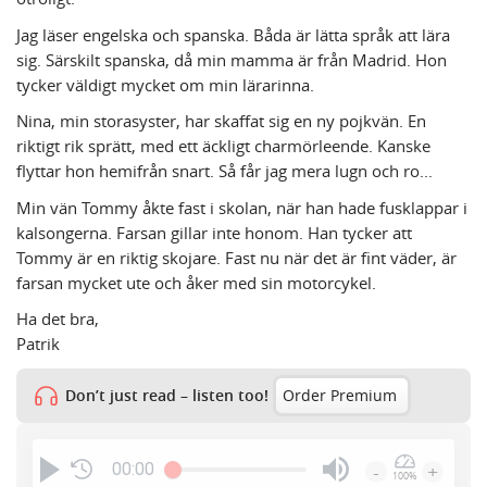
Jag läser engelska och spanska. Båda är lätta språk att lära
sig. Särskilt spanska, då min mamma är från Madrid. Hon
tycker väldigt mycket om min lärarinna.
Nina, min storasyster, har skaffat sig en ny pojkvän. En
riktigt rik sprätt, med ett äckligt charmörleende. Kanske
flyttar hon hemifrån snart. Så får jag mera lugn och ro...
Min vän Tommy åkte fast i skolan, när han hade fusklappar i
kalsongerna. Farsan gillar inte honom. Han tycker att
Tommy är en riktig skojare. Fast nu när det är fint väder, är
farsan mycket ute och åker med sin motorcykel.
Ha det bra,
Patrik
Don’t just read – listen too!
Order Premium
00:00
-
+
100%