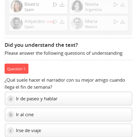
Enter
Beatriz
Noelia
or
Spain
Argentina
Space
Alejandro
Maria
new
to
Spain
Mexico
show
volume
slider.
Did you understand the text?
Please answer the following questions of understanding:
Question 1:
¿Qué suele hacer el narrador con su mejor amigo cuando
llega el fin de semana?
Ir de paseo y hablar
a
Ir al cine
b
Irse de viaje
c