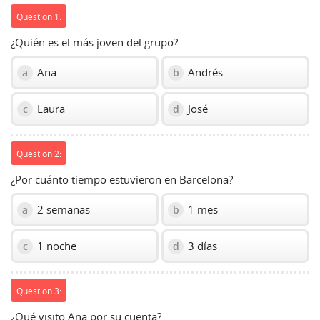
Question 1:
¿Quién es el más joven del grupo?
Ana
Andrés
a
b
Laura
José
c
d
Question 2:
¿Por cuánto tiempo estuvieron en Barcelona?
2 semanas
1 mes
a
b
1 noche
3 días
c
d
Question 3:
¿Qué visito Ana por su cuenta?