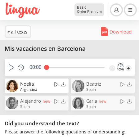
Basic
Order Premium
« all texts
Download
Mis vacaciones en Barcelona
00:00
-
+
100%
Noelia
Beatriz
Argentina
Spain
Alejandro
Carla
new
new
Spain
Spain
Did you understand the text?
Please answer the following questions of understanding: