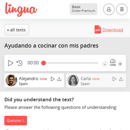
Basic
Order Premium
« all texts
Download
Ayudando a cocinar con mis padres
00:00
-
+
100%
Alejandro
Carla
new
new
Spain
Spain
Did you understand the text?
Please answer the following questions of understanding:
Question 1: