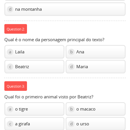
na montanha
d
Question 2:
Qual é o nome da personagem principal do texto?
Laila
Ana
a
b
Beatriz
Maria
c
d
Question 3:
Qual foi o primeiro animal visto por Beatriz?
o tigre
o macaco
a
b
a girafa
o urso
c
d