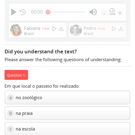
00:00
-
+
100%
Press
Enter
Fabiana
Pedro
new
new
or
Brazil
Brazil
Space
to
Did you understand the text?
show
Please answer the following questions of understanding:
volume
slider.
Question 1:
Em que local o passeio foi realizado:
no zoológico
a
na praia
b
na escola
c