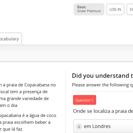
Basic
LOG IN
S
Order Premium
ocabulary
Did you understand t
Please answer the following q
am a praia de Copacabana no
local tem a presença de
ma grande variedade de
Question 1:
am o dia.
Onde se localiza a praia 
opacabana é a água de coco.
a praia escolhem beber a
em Londres
a
 que lá faz.