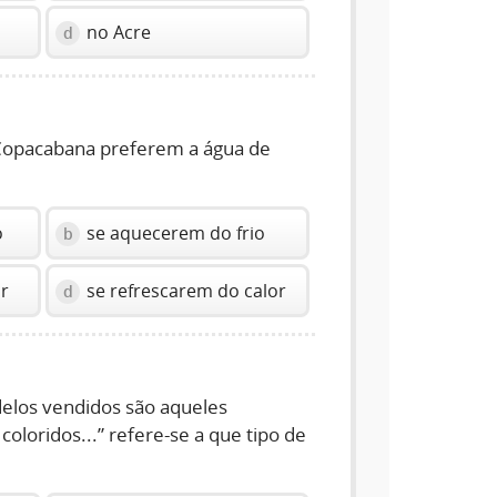
no Acre
d
e Copacabana preferem a água de
o
se aquecerem do frio
b
r
se refrescarem do calor
d
delos vendidos são aqueles
oloridos...” refere-se a que tipo de