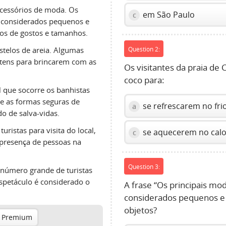
acessórios de moda. Os
em São Paulo
c
s considerados pequenos e
pos de gostos e tamanhos.
stelos de areia. Algumas
Question 2:
itens para brincarem com as
Os visitantes da praia d
coco para:
l que socorre os banhistas
re as formas seguras de
se refrescarem no fri
a
do de salva-vidas.
uristas para visita do local,
se aquecerem no calo
c
presença de pessoas na
Question 3:
 número grande de turistas
spetáculo é considerado o
A frase “Os principais mo
considerados pequenos e c
objetos?
 Premium