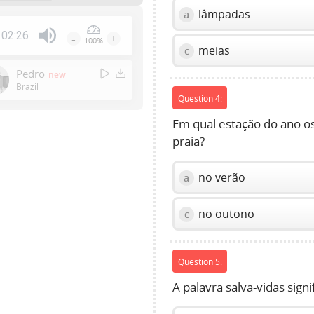
lâmpadas
a
02:26
-
+
100%
meias
Press
c
Enter
Pedro
new
or
Brazil
Space
Question 4:
to
Em qual estação do ano os
show
praia?
volume
slider.
no verão
a
no outono
c
Question 5:
A palavra salva-vidas signi