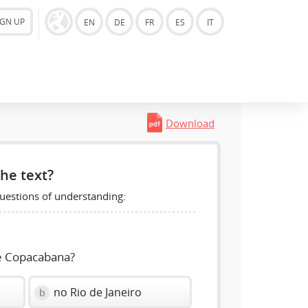
IGN UP
EN
DE
FR
ES
IT
Download
he text?
uestions of understanding:
de Copacabana?
no Rio de Janeiro
b