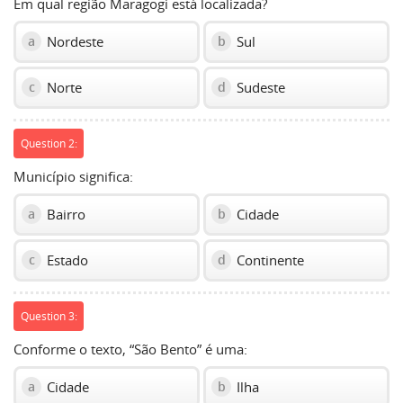
Em qual região Maragogi está localizada?
Nordeste
Sul
a
b
Norte
Sudeste
c
d
Question 2:
Município significa:
Bairro
Cidade
a
b
Estado
Continente
c
d
Question 3:
Conforme o texto, “São Bento” é uma:
Cidade
Ilha
a
b