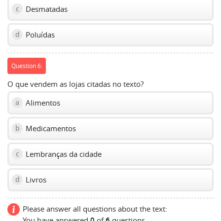
Desmatadas
c
Poluídas
d
Question 6:
O que vendem as lojas citadas no texto?
Alimentos
a
Medicamentos
b
Lembranças da cidade
c
Livros
d
Please answer all questions about the text:
You have answered
0
of
6
questions.