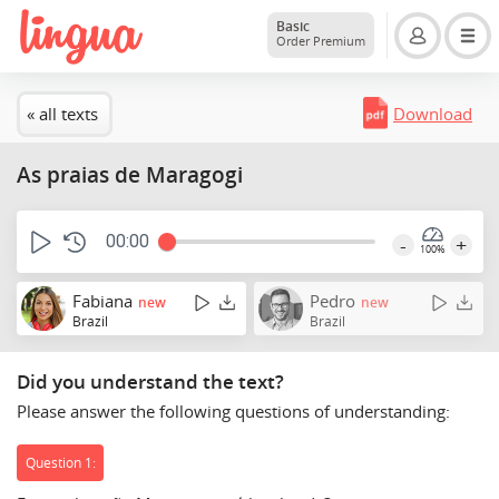
Basic
Order Premium
« all texts
Download
As praias de Maragogi
00:00
-
+
100%
Fabiana
Pedro
new
new
Brazil
Brazil
Did you understand the text?
Please answer the following questions of understanding:
Question 1: