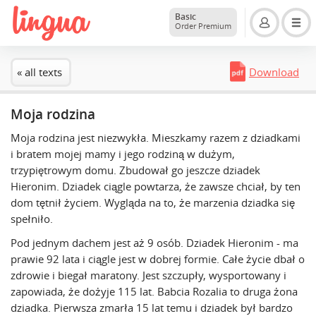
Basic
Order Premium
« all texts
Download
Moja rodzina
Moja rodzina jest niezwykła. Mieszkamy razem z dziadkami
i bratem mojej mamy i jego rodziną w dużym,
trzypiętrowym domu. Zbudował go jeszcze dziadek
Hieronim. Dziadek ciągle powtarza, że zawsze chciał, by ten
dom tętnił życiem. Wygląda na to, że marzenia dziadka się
spełniło.
Pod jednym dachem jest aż 9 osób. Dziadek Hieronim - ma
prawie 92 lata i ciągle jest w dobrej formie. Całe życie dbał o
zdrowie i biegał maratony. Jest szczupły, wysportowany i
zapowiada, że dożyje 115 lat. Babcia Rozalia to druga żona
dziadka. Pierwsza zmarła 15 lat temu i dziadek był bardzo