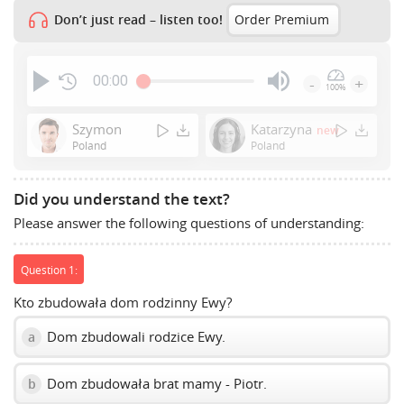
Don’t just read – listen too!
Order Premium
00:00
-
+
100%
Press
Enter
Szymon
Katarzyna
new
or
Poland
Poland
Space
to
Did you understand the text?
show
Please answer the following questions of understanding:
volume
slider.
Question 1:
Kto zbudowała dom rodzinny Ewy?
Dom zbudowali rodzice Ewy.
a
Dom zbudowała brat mamy - Piotr.
b