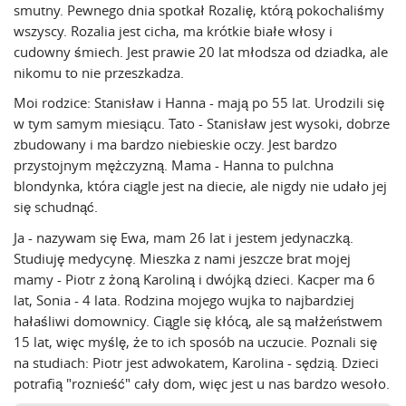
smutny. Pewnego dnia spotkał Rozalię, którą pokochaliśmy
wszyscy. Rozalia jest cicha, ma krótkie białe włosy i
cudowny śmiech. Jest prawie 20 lat młodsza od dziadka, ale
nikomu to nie przeszkadza.
Moi rodzice: Stanisław i Hanna - mają po 55 lat. Urodzili się
w tym samym miesiącu. Tato - Stanisław jest wysoki, dobrze
zbudowany i ma bardzo niebieskie oczy. Jest bardzo
przystojnym mężczyzną. Mama - Hanna to pulchna
blondynka, która ciągle jest na diecie, ale nigdy nie udało jej
się schudnąć.
Ja - nazywam się Ewa, mam 26 lat i jestem jedynaczką.
Studiuję medycynę. Mieszka z nami jeszcze brat mojej
mamy - Piotr z żoną Karoliną i dwójką dzieci. Kacper ma 6
lat, Sonia - 4 lata. Rodzina mojego wujka to najbardziej
hałaśliwi domownicy. Ciągle się kłócą, ale są małżeństwem
15 lat, więc myślę, że to ich sposób na uczucie. Poznali się
na studiach: Piotr jest adwokatem, Karolina - sędzią. Dzieci
potrafią "roznieść" cały dom, więc jest u nas bardzo wesoło.