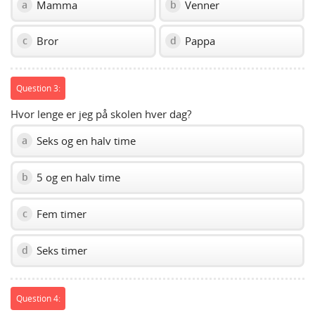
Mamma
Venner
a
b
Bror
Pappa
c
d
Question 3:
Hvor lenge er jeg på skolen hver dag?
Seks og en halv time
a
5 og en halv time
b
Fem timer
c
Seks timer
d
Question 4: