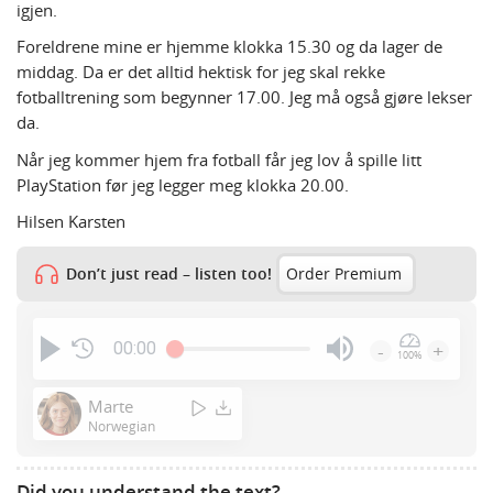
igjen.
Foreldrene mine er hjemme klokka 15.30 og da lager de
middag. Da er det alltid hektisk for jeg skal rekke
fotballtrening som begynner 17.00. Jeg må også gjøre lekser
da.
Når jeg kommer hjem fra fotball får jeg lov å spille litt
PlayStation før jeg legger meg klokka 20.00.
Hilsen Karsten
Don’t just read – listen too!
Order Premium
00:00
-
+
100%
Press
Enter
Marte
or
Norwegian
Space
to
Did you understand the text?