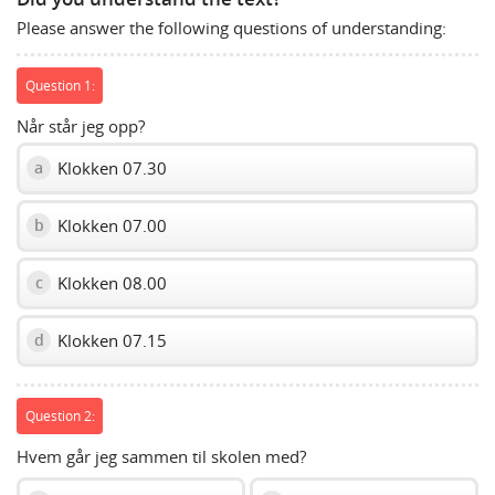
show
Please answer the following questions of understanding:
volume
slider.
Question 1:
Når står jeg opp?
Klokken 07.30
a
Klokken 07.00
b
Klokken 08.00
c
Klokken 07.15
d
Question 2:
Hvem går jeg sammen til skolen med?