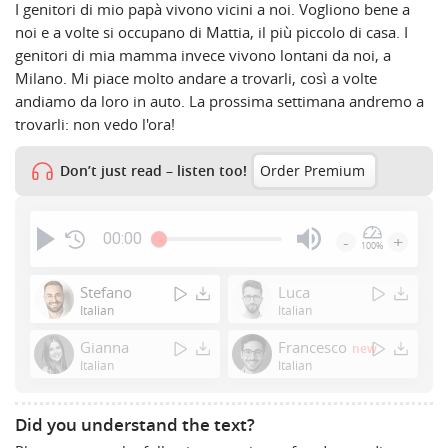
I genitori di mio papà vivono vicini a noi. Vogliono bene a
noi e a volte si occupano di Mattia, il più piccolo di casa. I
genitori di mia mamma invece vivono lontani da noi, a
Milano. Mi piace molto andare a trovarli, così a volte
andiamo da loro in auto. La prossima settimana andremo a
trovarli: non vedo l'ora!
Don’t just read – listen too!
Order Premium
00:00
-
+
100%
Press
Enter
Stefano
Luca
or
Italian
Italian
Space
Gianna
Francesco
new
to
Italian
Italian
show
volume
slider.
Did you understand the text?