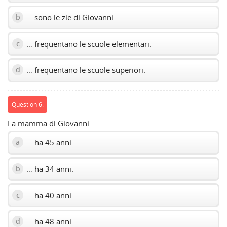
… sono le zie di Giovanni.
b
… frequentano le scuole elementari.
c
… frequentano le scuole superiori.
d
Question 6:
La mamma di Giovanni...
… ha 45 anni.
a
… ha 34 anni.
b
… ha 40 anni.
c
… ha 48 anni.
d