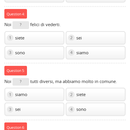
Question 4:
Noi
felici di vederti.
?
siete
sei
1
2
sono
siamo
3
4
Question 5:
Noi
tutti diversi, ma abbiamo molto in comune.
?
siamo
siete
1
2
sei
sono
3
4
Question 6: