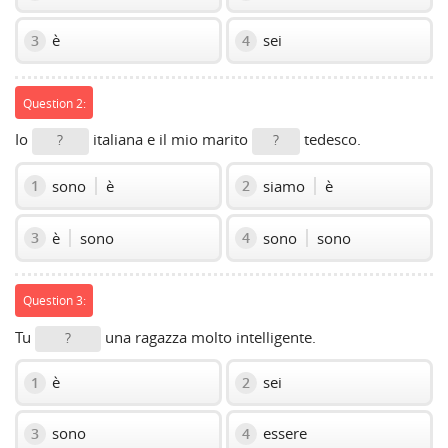
è
sei
3
4
Question 2:
Io
italiana e il mio marito
tedesco.
?
?
sono
è
siamo
è
1
2
è
sono
sono
sono
3
4
Question 3:
Tu
una ragazza molto intelligente.
?
è
sei
1
2
sono
essere
3
4