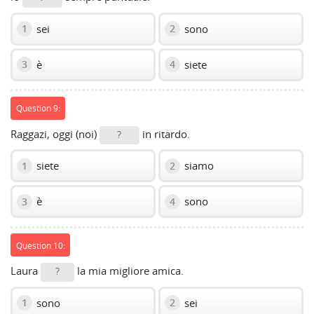
sei
sono
1
2
è
siete
3
4
Question 9:
Raggazi, oggi (noi)
in ritardo.
?
siete
siamo
1
2
è
sono
3
4
Question 10:
Laura
la mia migliore amica.
?
sono
sei
1
2