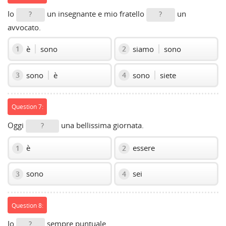
Io
un insegnante e mio fratello
un
?
?
avvocato.
è
sono
siamo
sono
1
2
sono
è
sono
siete
3
4
Question 7:
Oggi
una bellissima giornata.
?
è
essere
1
2
sono
sei
3
4
Question 8:
Io
sempre puntuale.
?