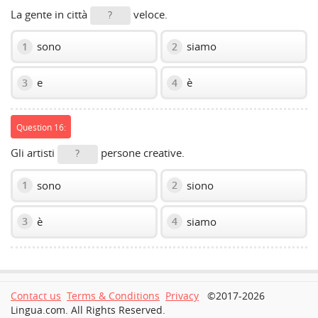
La gente in città
veloce.
?
sono
siamo
1
2
e
è
3
4
Question 16:
Gli artisti
persone creative.
?
sono
siono
1
2
è
siamo
3
4
Contact us
Terms & Conditions
Privacy
©2017-2026
Lingua.com. All Rights Reserved.