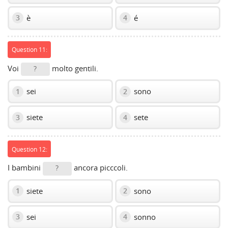
è
é
3
4
Question 11:
Voi
molto gentili.
?
sei
sono
1
2
siete
sete
3
4
Question 12:
I bambini
ancora picccoli.
?
siete
sono
1
2
sei
sonno
3
4