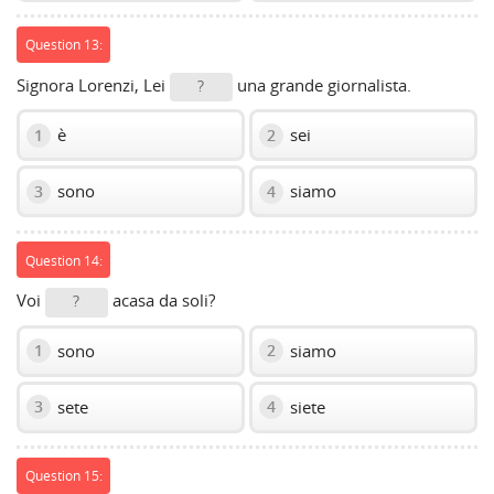
Question 13:
Signora Lorenzi, Lei
una grande giornalista.
?
è
sei
1
2
sono
siamo
3
4
Question 14:
Voi
acasa da soli?
?
sono
siamo
1
2
sete
siete
3
4
Question 15: