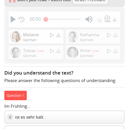
00:00
-
+
100%
Press
Enter
Melanie
Katharina
or
German
German
Space
Tobias
Anne
new
new
to
German
German
show
volume
slider.
Did you understand the text?
Please answer the following questions of understanding:
Question 1:
Im Frühling...
ist es sehr kalt.
a