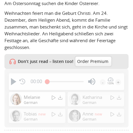
Am Ostersonntag suchen die Kinder Ostereier.
Weihnachten feiert man die Geburt Christi. Am 24.
Dezember, dem Heiligen Abend, kommt die Familie
zusammen, man beschenkt sich, geht in die Kirche und singt
Weihnachtslieder. An Heiligabend schließen sich zwei
Festtage an, alle Geschäfte sind während der Feiertage
geschlossen.
Don’t just read – listen too!
Order Premium
00:00
-
+
100%
Press
Enter
Melanie
Katharina
or
German
German
Space
Tobias
Anne
new
new
to
German
German
show
volume