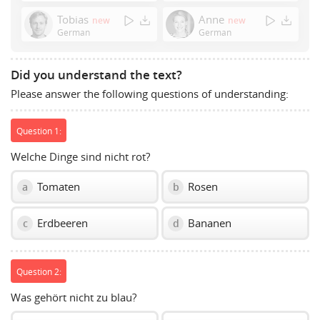
Space
Tobias
Anne
new
new
to
German
German
show
volume
slider.
Did you understand the text?
Please answer the following questions of understanding:
Question 1:
Welche Dinge sind nicht rot?
Tomaten
Rosen
a
b
Erdbeeren
Bananen
c
d
Question 2:
Was gehört nicht zu blau?