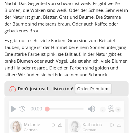
Nacht. Das Gegenteil von schwarz ist weiß. Es gibt weiße
Blumen, die Wolken sind weiß. Oder der Schnee. Sehr viel in
der Natur ist grün: Blätter, Gras und Bäume. Die Stämme
der Bäume sind meistens braun. Oder auch Kaffee oder
gebackenes Brot.
Es gibt noch sehr viele Farben: Grau sind zum Beispiel
Tauben, orange ist der Himmel bei einem Sonnenuntergang.
Eine starke Farbe ist pink: sie fällt auf. In der Natur gibt es
pinke Blumen oder auch Vögel. Lila ist ähnlich, viele Blumen
sind lila oder rosarot. Die edlen Farben sind golden und
silber: Wir finden sie bei Edelsteinen und Schmuck.
Don’t just read – listen too!
Order Premium
00:00
-
+
100%
Press
Enter
Melanie
Katharina
or
German
German