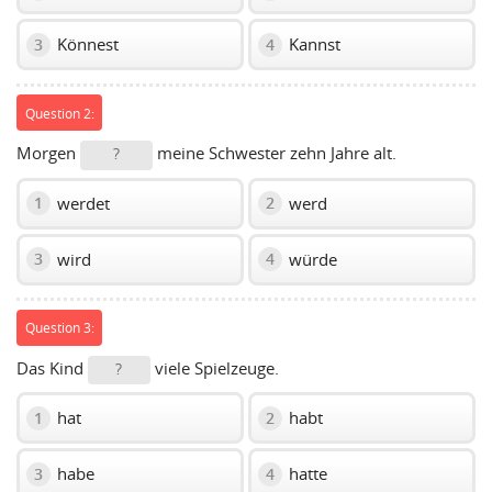
Könnest
Kannst
3
4
Question 2:
Morgen
meine Schwester zehn Jahre alt.
?
werdet
werd
1
2
wird
würde
3
4
Question 3:
Das Kind
viele Spielzeuge.
?
hat
habt
1
2
habe
hatte
3
4