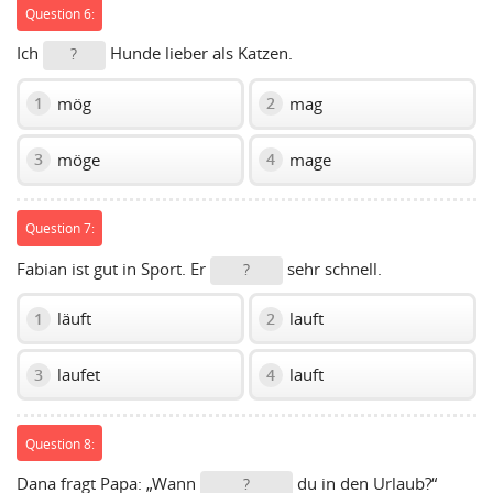
Question 6:
Ich
Hunde lieber als Katzen.
?
mög
mag
1
2
möge
mage
3
4
Question 7:
Fabian ist gut in Sport. Er
sehr schnell.
?
läuft
lauft
1
2
laufet
lauft
3
4
Question 8:
Dana fragt Papa: „Wann
du in den Urlaub?“
?