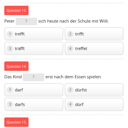
Question 13:
Peter
sich heute nach der Schule mit Willi.
?
trefft
trifft
1
2
träfft
treffet
3
4
Question 14:
Das Kind
erst nach dem Essen spielen.
?
darf
dürfst
1
2
darfs
dürf
3
4
Question 15: