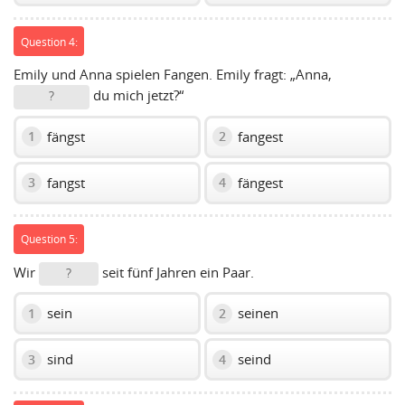
Question 4:
Emily und Anna spielen Fangen. Emily fragt: „Anna,
du mich jetzt?“
?
fängst
fangest
1
2
fangst
fängest
3
4
Question 5:
Wir
seit fünf Jahren ein Paar.
?
sein
seinen
1
2
sind
seind
3
4