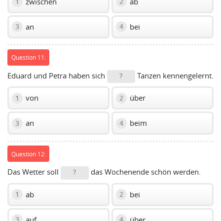
zwischen
ab
1
2
an
bei
3
4
Question 11:
Eduard und Petra haben sich
Tanzen kennengelernt.
?
von
über
1
2
an
beim
3
4
Question 12:
Das Wetter soll
das Wochenende schön werden.
?
ab
bei
1
2
auf
über
3
4