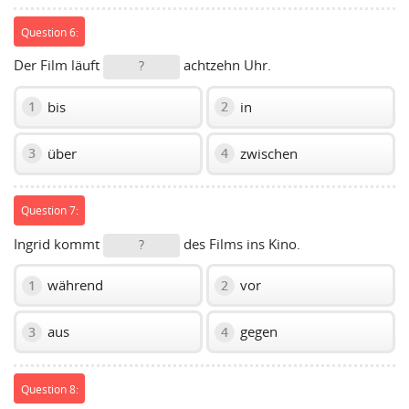
Question 6:
Der Film läuft
achtzehn Uhr.
?
bis
in
1
2
über
zwischen
3
4
Question 7:
Ingrid kommt
des Films ins Kino.
?
während
vor
1
2
aus
gegen
3
4
Question 8: