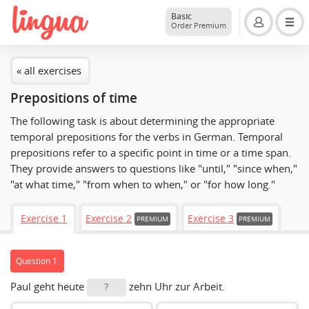
Basic
Order Premium
« all exercises
Prepositions of time
The following task is about determining the appropriate
temporal prepositions for the verbs in German. Temporal
prepositions refer to a specific point in time or a time span.
They provide answers to questions like "until," "since when,"
"at what time," "from when to when," or "for how long."
Exercise 1
Exercise 2
Exercise 3
PREMIUM
PREMIUM
Question 1:
Paul geht heute
zehn Uhr zur Arbeit.
?