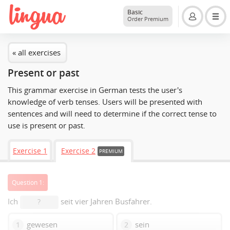
Basic
Order Premium
« all exercises
Present or past
This grammar exercise in German tests the user's
knowledge of verb tenses. Users will be presented with
sentences and will need to determine if the correct tense to
use is present or past.
Exercise 1
Exercise 2
PREMIUM
Question 1:
Ich
seit vier Jahren Busfahrer.
?
gewesen
sein
1
2