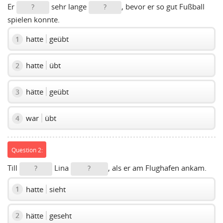
Er
sehr lange
, bevor er so gut Fußball
?
?
spielen konnte.
hatte
geübt
1
hatte
übt
2
hätte
geübt
3
war
übt
4
Question 2:
Till
Lina
, als er am Flughafen ankam.
?
?
hatte
sieht
1
hätte
geseht
2