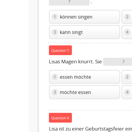
.
?
können singen
1
2
kann singt
3
4
Question 7:
Lisas Magen knurrt. Sie
?
essen möchte
1
2
möchte essen
3
4
Question 9:
Lisa ist zu einer Geburtstagsfeier ei