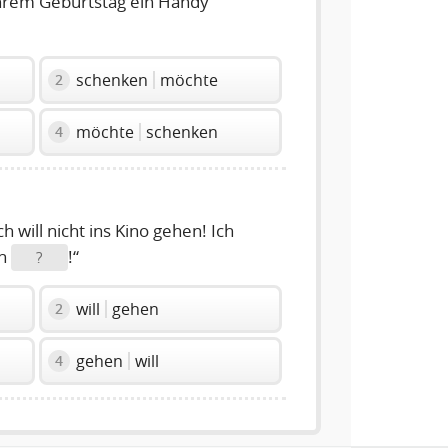
ihrem Geburtstag ein Handy
schenken
möchte
2
möchte
schenken
4
ch will nicht ins Kino gehen! Ich
en
!“
?
will
gehen
2
gehen
will
4