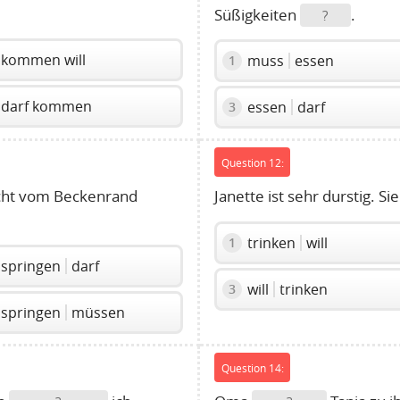
Süßigkeiten
.
?
kommen will
muss
essen
1
darf kommen
essen
darf
3
Question 12:
ht vom Beckenrand
Janette ist sehr durstig. Si
trinken
will
1
springen
darf
will
trinken
3
springen
müssen
Question 14: