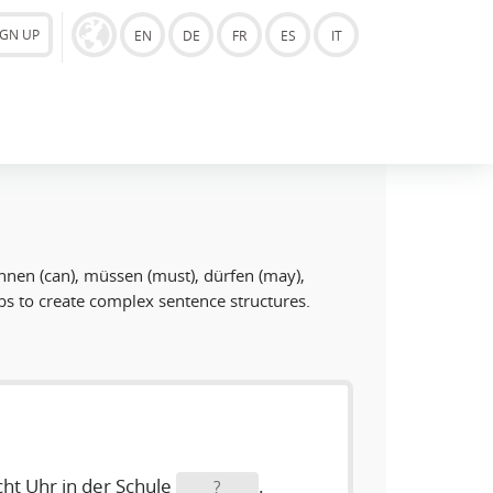
IGN UP
EN
DE
FR
ES
IT
können (can), müssen (must), dürfen (may),
bs to create complex sentence structures.
ht Uhr in der Schule
.
?