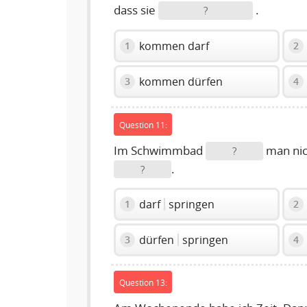
dass sie
.
?
kommen darf
1
2
kommen dürfen
3
4
Question 11:
Im Schwimmbad
man nic
?
.
?
darf
springen
1
2
dürfen
springen
3
4
Question 13: