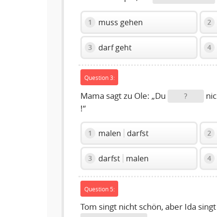
muss gehen
1
2
darf geht
3
4
Question 3:
Mama sagt zu Ole: „Du
nic
?
!“
malen
darfst
1
2
darfst
malen
3
4
Question 5:
Tom singt nicht schön, aber Ida singt