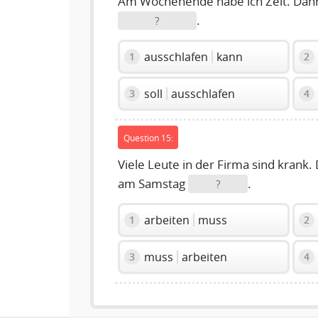
Am Wochenende habe ich Zeit. Da
.
?
ausschlafen
kann
1
2
soll
ausschlafen
3
4
Question 15:
Viele Leute in der Firma sind krank
am Samstag
.
?
arbeiten
muss
1
2
muss
arbeiten
3
4