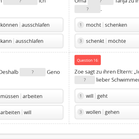
nn
ich
Oma
Tanja zu 
?
?
.
?
können
ausschlafen
mocht
schenken
1
kann
ausschlafen
schenkt
möchte
3
Question 16:
Zoe sagt zu ihren Eltern: „I
. Deshalb
Geno
?
lieber Schwimm
?
will
geht
1
müssen
arbeiten
wollen
gehen
3
arbeiten
will