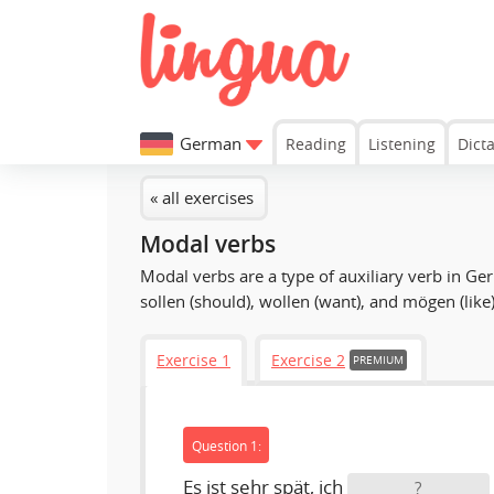
German
Reading
Listening
Dict
« all exercises
Modal verbs
Modal verbs are a type of auxiliary verb in Ger
sollen (should), wollen (want), and mögen (li
Exercise 1
Exercise 2
PREMIUM
Question 1:
Es ist sehr spät, ich
?