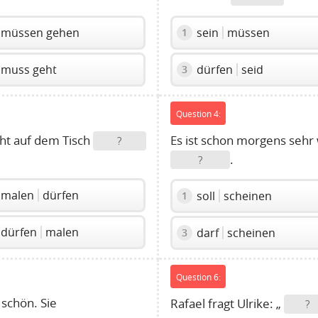
müssen gehen
sein
müssen
1
muss geht
dürfen
seid
3
Question 4:
ht auf dem Tisch
Es ist schon morgens seh
?
.
?
malen
dürfen
soll
scheinen
1
dürfen
malen
darf
scheinen
3
Question 6:
 schön. Sie
Rafael fragt Ulrike: „
?