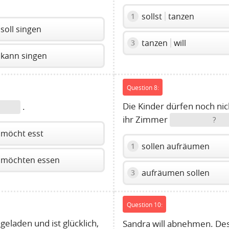
sollst
tanzen
1
soll singen
tanzen
will
3
kann singen
Question 8:
Die Kinder dürfen noch nic
.
ihr Zimmer
?
möcht esst
sollen aufräumen
1
möchten essen
aufräumen sollen
3
Question 10:
ngeladen und ist glücklich,
Sandra will abnehmen. De