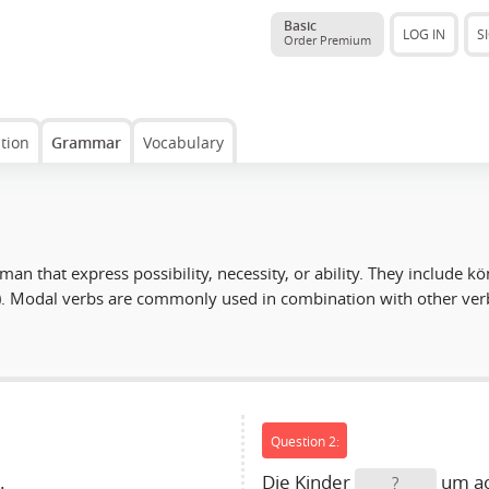
Basic
LOG IN
S
Order Premium
ation
Grammar
Vocabulary
man that express possibility, necessity, or ability. They include 
ke). Modal verbs are commonly used in combination with other ver
Question 2:
.
Die Kinder
um ac
?