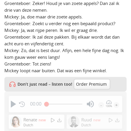
Groenteboer: Zeker! Houd je van zoete appels? Dan zal ik
drie van deze nemen.
Mickey: Ja, doe maar drie zoete appels.
Groenteboer: Zoekt u verder nog een bepaald product?
Mickey: Ja, wat rijpe peren. Ik wil er graag drie.
Groenteboer: Ik zal deze pakken. Bij elkaar wordt dat dan
acht euro en vijfendertig cent.
Mickey: Zo, dat is best duur. Afijn, een hele fijne dag nog. Ik
kom gauw weer eens langs!
Groenteboer: Tot ziens!
Mickey loopt naar buiten. Dat was een fijne winkel.
Don’t just read – listen too!
Order Premium
00:00
-
+
100%
Press
Enter
Renate
Ruud
new
new
or
Dutch
Dutch
Space