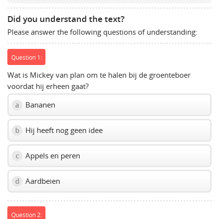
to
Did you understand the text?
show
Please answer the following questions of understanding:
volume
slider.
Question 1:
Wat is Mickey van plan om te halen bij de groenteboer
voordat hij erheen gaat?
Bananen
a
Hij heeft nog geen idee
b
Appels en peren
c
Aardbeien
d
Question 2: