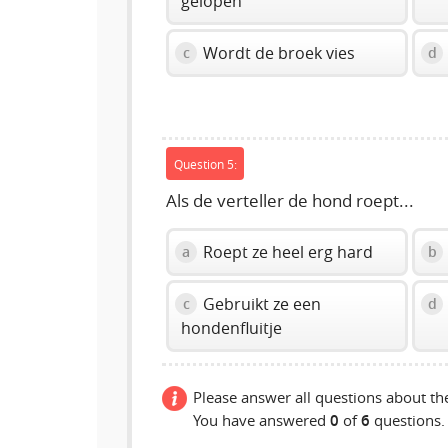
gelopen
Wordt de broek vies
c
d
Question 5:
Als de verteller de hond roept...
Roept ze heel erg hard
a
b
Gebruikt ze een
c
d
hondenfluitje
Please answer all questions about the
You have answered
0
of
6
questions.