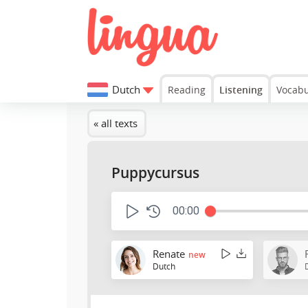
Dutch
Reading
Listening
Vocabu
« all texts
Puppycursus
00:00
Renate
new
Dutch