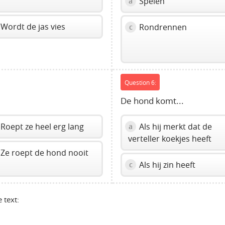
Spelen
a
Wordt de jas vies
Rondrennen
c
Question 6:
De hond komt...
Roept ze heel erg lang
Als hij merkt dat de
a
verteller koekjes heeft
Ze roept de hond nooit
Als hij zin heeft
c
 text: