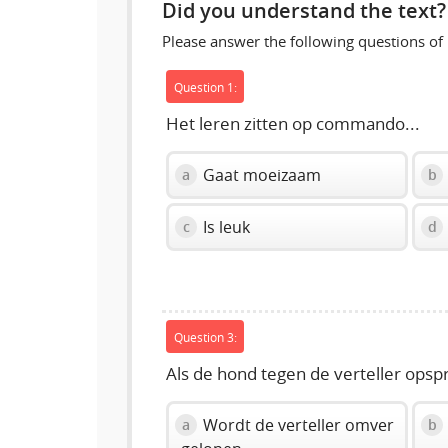
Did you understand the text?
Please answer the following questions of
Question 1:
Het leren zitten op commando...
Gaat moeizaam
a
b
Is leuk
c
d
Question 3:
Als de hond tegen de verteller opspr
Wordt de verteller omver
a
b