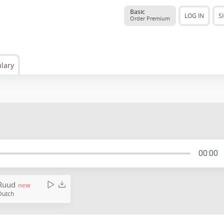
Basic
LOG IN
S
Order Premium
lary
00:00
Ruud
new
Dutch