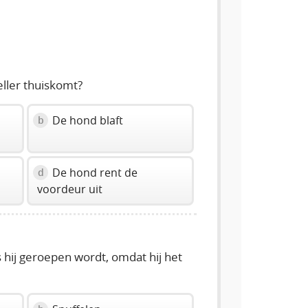
volume
slider.
eller thuiskomt?
De hond blaft
b
De hond rent de
d
voordeur uit
 hij geroepen wordt, omdat hij het