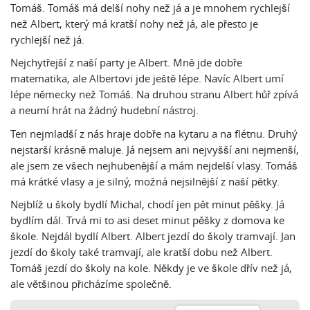
Tomáš. Tomáš má delší nohy než já a je mnohem rychlejší
než Albert, který má kratší nohy než já, ale přesto je
rychlejší než já.
Nejchytřejší z naší party je Albert. Mně jde dobře
matematika, ale Albertovi jde ještě lépe. Navíc Albert umí
lépe německy než Tomáš. Na druhou stranu Albert hůř zpívá
a neumí hrát na žádný hudební nástroj.
Ten nejmladší z nás hraje dobře na kytaru a na flétnu. Druhý
nejstarší krásně maluje. Já nejsem ani nejvyšší ani nejmenší,
ale jsem ze všech nejhubenější a mám nejdelší vlasy. Tomáš
má krátké vlasy a je silný, možná nejsilnější z naší pětky.
Nejblíž u školy bydlí Michal, chodí jen pět minut pěšky. Já
bydlím dál. Trvá mi to asi deset minut pěšky z domova ke
škole. Nejdál bydlí Albert. Albert jezdí do školy tramvají. Jan
jezdí do školy také tramvají, ale kratší dobu než Albert.
Tomáš jezdí do školy na kole. Někdy je ve škole dřív než já,
ale většinou přicházíme společně.