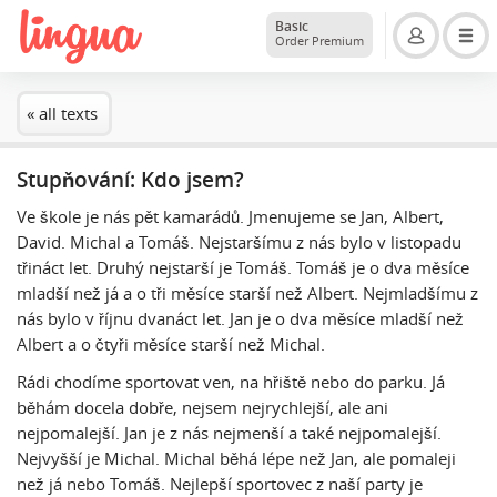
Basic
Order Premium
« all texts
Stupňování: Kdo jsem?
Ve škole je nás pět kamarádů. Jmenujeme se Jan, Albert,
David. Michal a Tomáš. Nejstaršímu z nás bylo v listopadu
třináct let. Druhý nejstarší je Tomáš. Tomáš je o dva měsíce
mladší než já a o tři měsíce starší než Albert. Nejmladšímu z
nás bylo v říjnu dvanáct let. Jan je o dva měsíce mladší než
Albert a o čtyři měsíce starší než Michal.
Rádi chodíme sportovat ven, na hřiště nebo do parku. Já
běhám docela dobře, nejsem nejrychlejší, ale ani
nejpomalejší. Jan je z nás nejmenší a také nejpomalejší.
Nejvyšší je Michal. Michal běhá lépe než Jan, ale pomaleji
než já nebo Tomáš. Nejlepší sportovec z naší party je