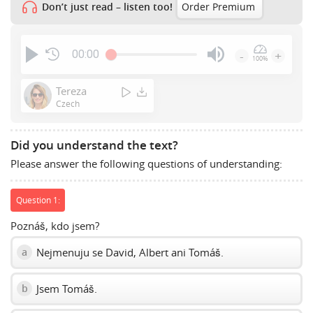
Don’t just read – listen too!
Order Premium
00:00
-
+
100%
Press
Enter
Tereza
or
Czech
Space
to
Did you understand the text?
show
Please answer the following questions of understanding:
volume
slider.
Question 1:
Poznáš, kdo jsem?
Nejmenuju se David, Albert ani Tomáš.
a
Jsem Tomáš.
b