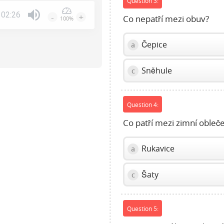
Question 3:
02:26
-
+
Co nepatří mezi obuv?
100%
Press
Enter
Čepice
a
or
Space
Sněhule
c
to
show
volume
Question 4:
slider.
Co patří mezi zimní obleč
Rukavice
a
Šaty
c
Question 5: