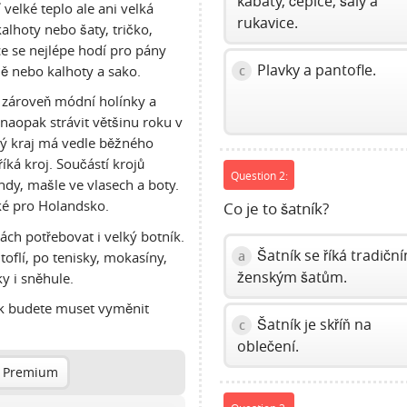
kabáty, čepice, šály a
velké teplo ale ani velká
rukavice.
alhoty nebo šaty, tričko,
e se nejlépe hodí pro pány
Plavky a pantofle.
ně nebo kalhoty a sako.
c
 a zároveň módní holínky a
naopak strávit většinu roku v
dý kraj má vedle běžného
íká kroj. Součástí krojů
Question 2:
ndy, mašle ve vlasech a boty.
cké pro Holandsko.
Co je to šatník?
ch potřebovat i velký botník.
Šatník se říká tradičn
a
toflí, po tenisky, mokasíny,
ženským šatům.
y i sněhule.
tak budete muset vyměnit
Šatník je skříň na
c
oblečení.
 Premium