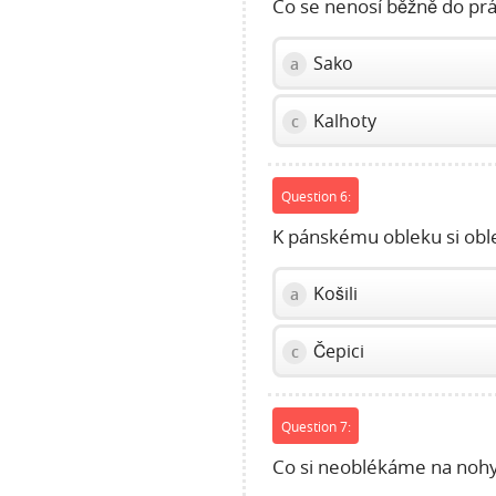
Co se nenosí běžně do pr
Sako
a
Kalhoty
c
Question 6:
K pánskému obleku si obl
Košili
a
Čepici
c
Question 7:
Co si neoblékáme na noh