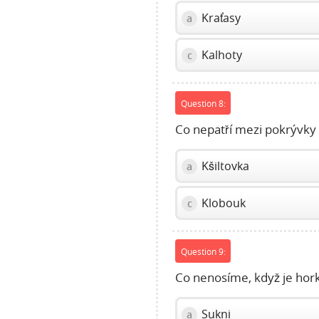
Kraťasy
a
Kalhoty
c
Question 8:
Co nepatří mezi pokrývky 
Kšiltovka
a
Klobouk
c
Question 9:
Co nenosíme, když je hor
Sukni
a