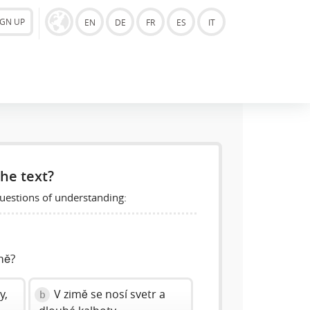
IGN UP
EN
DE
FR
ES
IT
he text?
uestions of understanding:
mě?
y,
V zimě se nosí svetr a
b