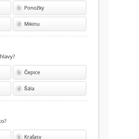
Ponožky
b
Mikinu
d
hlavy?
Čepice
b
Šála
d
ko?
Kraťasy
b