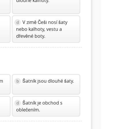
dlouhé kalhoty.
V zimě Češi nosí šaty
d
nebo kalhoty, vestu a
dřevěné boty.
ím
Šatník jsou dlouhé šaty.
b
Šatník je obchod s
d
oblečením.