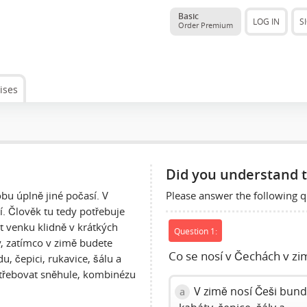
Basic
LOG IN
S
Order Premium
ises
Did you understand t
Please answer the following q
bu úplně jiné počasí. V
í. Člověk tu tedy potřebuje
it venku klidně v krátkých
Question 1:
y, zatímco v zimě budete
Co se nosí v Čechách v zi
, čepici, rukavice, šálu a
třebovat sněhule, kombinézu
V zimě nosí Češi bund
a