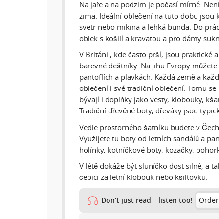
Na jaře a na podzim je počasí mírné. Není 
zima. Ideální oblečení na tuto dobu jsou k
svetr nebo mikina a lehká bunda. Do prác
oblek s košilí a kravatou a pro dámy suk
V Británii, kde často prší, jsou praktické
barevné deštníky. Na jihu Evropy můžete 
pantoflích a plavkách. Každá země a kaž
oblečení i své tradiční oblečení. Tomu se ř
bývají i doplňky jako vesty, klobouky, kša
Tradiční dřevěné boty, dřeváky jsou typi
Vedle prostorného šatníku budete v Čechá
Využijete tu boty od letních sandálů a pan
holínky, kotníčkové boty, kozačky, pohork
V létě dokáže být sluníčko dost silné, a 
čepici za letní klobouk nebo kšiltovku.
Don’t just read – listen too!
Order