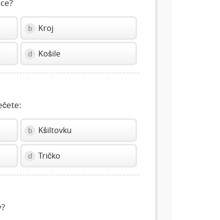
áce?
Kroj
b
Košile
d
ečete:
Kšiltovku
b
Tričko
d
y?