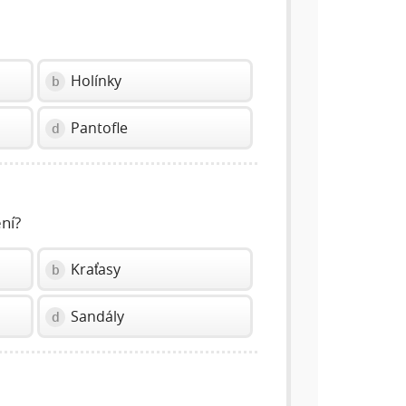
Holínky
b
Pantofle
d
ení?
Kraťasy
b
Sandály
d