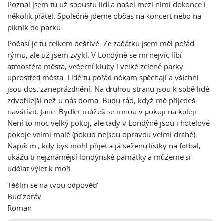
Poznal jsem tu už spoustu lidí a našel mezi nimi dokonce i
několik přátel. Společně jdeme občas na koncert nebo na
piknik do parku.
Počasí je tu celkem deštivé. Ze začátku jsem měl pořád
rýmu, ale už jsem zvykl. V Londýně se mi nejvíc líbí
atmosféra města, večerní kluby i velké zelené parky
uprostřed města. Lidé tu pořád někam spěchají a všichni
jsou dost zaneprázdnění. Na druhou stranu jsou k sobě lidé
zdvořilejší než u nás doma. Budu rád, když mě přijedeš
navštívit, Jane. Bydlet můžeš se mnou v pokoji na koleji.
Není to moc velký pokoj, ale tady v Londýně jsou i hotelové
pokoje velmi malé (pokud nejsou opravdu velmi drahé).
Napiš mi, kdy bys mohl přijet a já seženu lístky na fotbal,
ukážu ti nejznámější londýnské památky a můžeme si
udělat výlet k moři.
Těším se na tvou odpověď
Buď zdráv
Roman