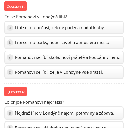
Question 3:
Co se Romanovi v Londýně líbí?
Líbí se mu počasí, zelené parky a noční kluby.
a
Líbí se mu parky, noční život a atmosféra města.
b
Romanovi se líbí škola, noví přátelé a koupání v Temži.
c
Romanovi se líbí, že je v Londýně vše dražší.
d
Question 4:
Co přijde Romanovi nejdražší?
Nejdražší je v Londýně nájem, potraviny a zábava.
a
Romanovi se zdá drahé ubytování, potraviny v
b