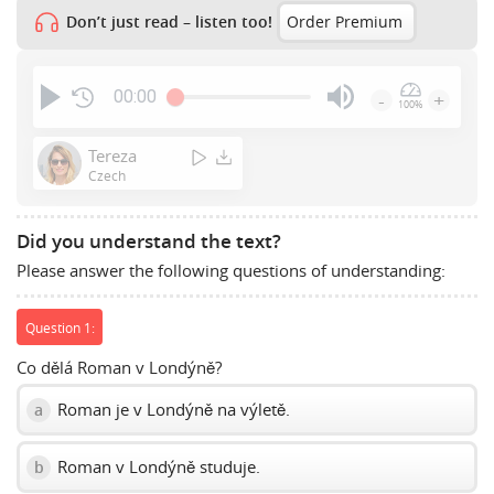
Don’t just read – listen too!
Order Premium
00:00
-
+
100%
Press
Enter
Tereza
or
Czech
Space
to
Did you understand the text?
show
Please answer the following questions of understanding:
volume
slider.
Question 1:
Co dělá Roman v Londýně?
Roman je v Londýně na výletě.
a
Roman v Londýně studuje.
b