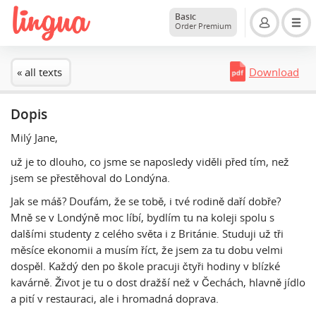
Basic
Order Premium
« all texts
Download
Dopis
Milý Jane,
už je to dlouho, co jsme se naposledy viděli před tím, než
jsem se přestěhoval do Londýna.
Jak se máš? Doufám, že se tobě, i tvé rodině daří dobře?
Mně se v Londýně moc líbí, bydlím tu na koleji spolu s
dalšími studenty z celého světa i z Británie. Studuji už tři
měsíce ekonomii a musím říct, že jsem za tu dobu velmi
dospěl. Každý den po škole pracuji čtyři hodiny v blízké
kavárně. Život je tu o dost dražší než v Čechách, hlavně jídlo
a pití v restauraci, ale i hromadná doprava.