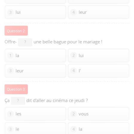
lui
leur
3
4
Question 2:
Offre-
une belle bague pour le mariage !
?
la
lui
1
2
leur
l'
3
4
Question 3:
Ça
dit d'aller au cinéma ce jeudi ?
?
les
vous
1
2
le
la
3
4