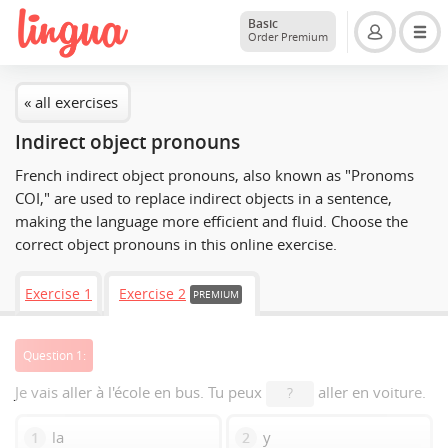
Basic
Order Premium
« all exercises
Indirect object pronouns
French indirect object pronouns, also known as "Pronoms
COI," are used to replace indirect objects in a sentence,
making the language more efficient and fluid. Choose the
correct object pronouns in this online exercise.
Exercise 1
Exercise 2
PREMIUM
Question 1:
Je vais aller à l'école en bus. Tu peux
aller en voiture.
?
la
y
1
2