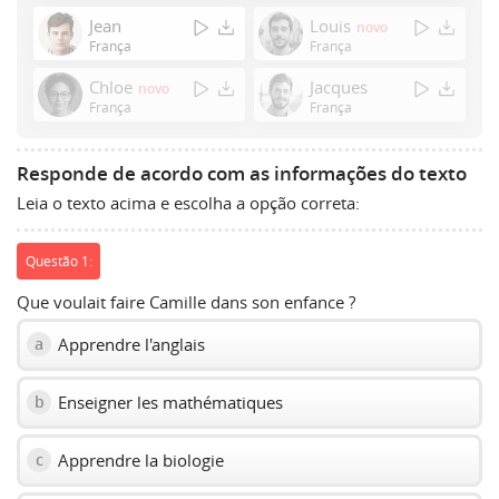
Enter
Jean
Louis
novo
or
França
França
Space
Chloe
Jacques
novo
to
França
França
show
volume
slider.
Responde de acordo com as informações do texto
Leia o texto acima e escolha a opção correta:
Questão 1:
Que voulait faire Camille dans son enfance ?
Apprendre l'anglais
a
Enseigner les mathématiques
b
Apprendre la biologie
c