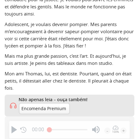
et défendre les gentils. Mais le monde ne fonctionne pas
toujours ainsi.
Adolescent, je voulais devenir pompier. Mes parents
m’encourageaient à devenir sapeur-pompier volontaire pour
voir si cette carrière était réellement pour moi. J'étais donc
lycéen et pompier à la fois. J'étais fier !
Mais ma plus grande passion, c'est l'art. Et aujourd'hui, je
suis artiste. Je peins des tableaux dans mon studio.
Mon ami Thomas, lui, est dentiste. Pourtant, quand on était
petits, il détestait aller chez le dentiste. Il pleurait à chaque
fois.
Não apenas leia – ouça também!
Encomenda Premium
00:00
-
+
100%
Press