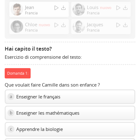
Enter
Jean
Louis
nuovo
or
Francia
Francia
Space
Chloe
Jacques
nuovo
to
Francia
Francia
show
volume
slider.
Hai capito il testo?
Esercizio di comprensione del testo:
Domanda 1:
Que voulait faire Camille dans son enfance ?
Enseigner le français
a
Enseigner les mathématiques
b
Apprendre la biologie
c