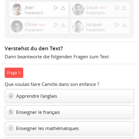
Enter
Jean
Louis
neu
or
Frankreich
Frankreich
Space
Chloe
Jacques
neu
to
Frankreich
Frankreich
show
volume
slider.
Verstehst du den Text?
Dann beantworte die folgenden Fragen zum Text:
Frage 1:
Que voulait faire Camille dans son enfance ?
Apprendre l'anglais
a
Enseigner le français
b
Enseigner les mathématiques
c