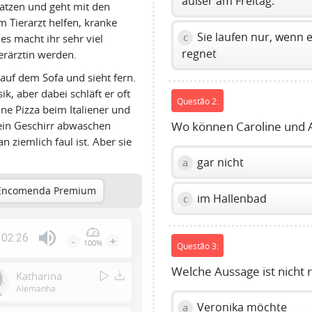
außer am Freitag.
Katzen und geht mit den
 Tierarzt helfen, kranke
Sie laufen nur, wenn 
c
es macht ihr sehr viel
regnet
ierärztin werden.
s auf dem Sofa und sieht fern.
k, aber dabei schläft er oft
Questão 2:
eine Pizza beim Italiener und
kein Geschirr abwaschen
Wo können Caroline und 
 ziemlich faul ist. Aber sie
gar nicht
a
Encomenda Premium
im Hallenbad
c
02:26
-
+
100%
Questão 3:
Press
Enter
Welche Aussage ist nicht r
Katharina
or
Alemanha
Space
Veronika möchte
a