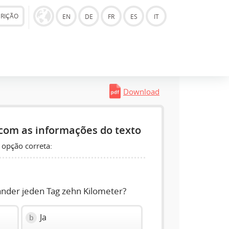
CRIÇÃO
EN
DE
FR
ES
IT
Download
com as informações do texto
 opção correta:
ander jeden Tag zehn Kilometer?
Ja
b