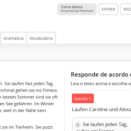
Conta básica
ENTRAR
INS
Encomenda Premium
Gramática
Vocabulário
Responde de acordo 
Leia o texto acima e escolha a
. Sie laufen fast jeden Tag
chmal gehen sie ins Fitness-
Im letzten Sommer sind sie oft
Questão 1:
n See gefahren. Im Winter
Laufen Caroline und Alex
 weil in der Nähe kein
Sie laufen jeden Tag,
a
t sie im Tierheim: Sie putzt