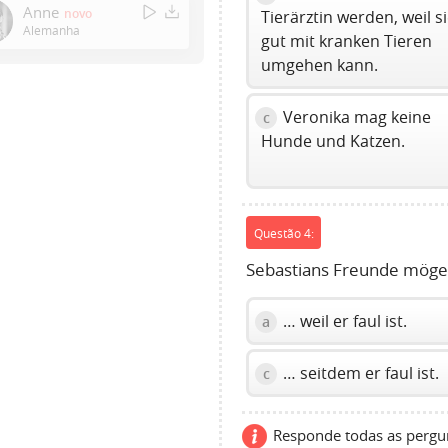
to
Anne
novo
Tierärztin werden, weil s
show
Alemanha
gut mit kranken Tieren
volume
umgehen kann.
slider.
Veronika mag keine
c
Hunde und Katzen.
Questão 4:
Sebastians Freunde mögen 
… weil er faul ist.
a
… seitdem er faul ist.
c
Responde todas as pergun