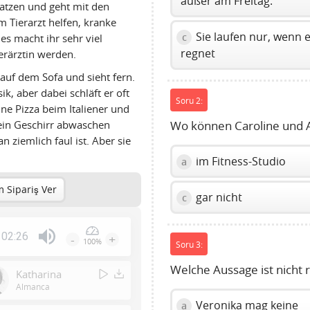
außer am Freitag.
Katzen und geht mit den
 Tierarzt helfen, kranke
Sie laufen nur, wenn 
c
es macht ihr sehr viel
regnet
ierärztin werden.
s auf dem Sofa und sieht fern.
k, aber dabei schläft er oft
Soru 2:
eine Pizza beim Italiener und
kein Geschirr abwaschen
Wo können Caroline und 
 ziemlich faul ist. Aber sie
im Fitness-Studio
a
 Sipariş Ver
gar nicht
c
02:26
-
+
100%
Soru 3:
Press
Enter
Welche Aussage ist nicht r
Katharina
or
Almanca
Space
Veronika mag keine
a