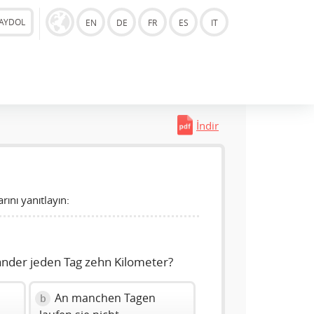
AYDOL
EN
DE
FR
ES
IT
İndir
rını yanıtlayın:
ander jeden Tag zehn Kilometer?
An manchen Tagen
b