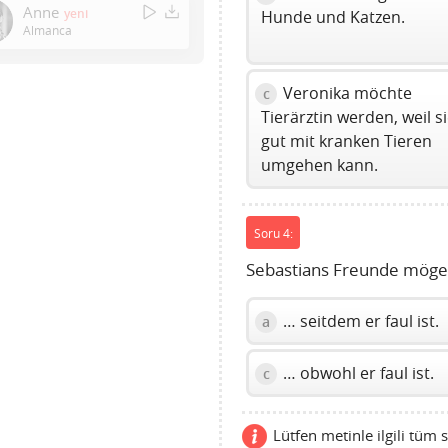
to
Anne
yeni
Hunde und Katzen.
show
Almanca
volume
slider.
Veronika möchte
c
Tierärztin werden, weil s
gut mit kranken Tieren
umgehen kann.
Soru 4:
Sebastians Freunde mögen 
… seitdem er faul ist.
a
… obwohl er faul ist.
c
Lütfen metinle ilgili tüm s