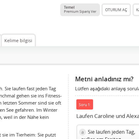
Temel
OTURUM AÇ
K
Premium Sipariş Ver
Kelime bilgisi
Metni anladınız mı?
Lütfen aşağıdaki anlayış sorula
. Sie laufen fast jeden Tag
chmal gehen sie ins Fitness-
Im letzten Sommer sind sie oft
Soru 1:
n See gefahren. Im Winter
Laufen Caroline und Alex
 weil in der Nähe kein
Sie laufen jeden Tag,
a
t sie im Tierheim: Sie putzt