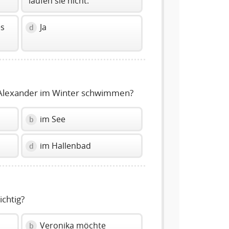
laufen sie nicht.
es
Ja
d
Alexander im Winter schwimmen?
im See
b
im Hallenbad
d
ichtig?
Veronika möchte
b