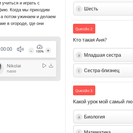
 учиться и играть с
Шесть
c
фию. Когда мы приходим
 а потом ужинаем и делаем
ме в огороде, где они
Questão 2:
Кто такая Аня?
00:00
-
+
100%
Младшая сестра
a
Press
Enter
Nikolai
or
Сестра-близнец
c
russo
Space
to
show
Questão 3:
volume
Какой урок мой самый л
slider.
Биология
a
Математика
c