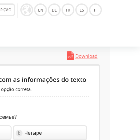
CRIÇÃO
EN
DE
FR
ES
IT
Download
com as informações do texto
 opção correta:
 семье?
Четыре
b