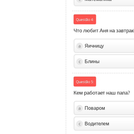
Questão 4:
Что любит Аня на завтрак
Яичницу
a
Блины
c
Questão 5:
Кем работает наш папа?
Поваром
a
Водителем
c