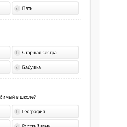
Пять
d
Старшая сестра
b
Бабушка
d
юбимый в школе?
География
b
Русский язык
d