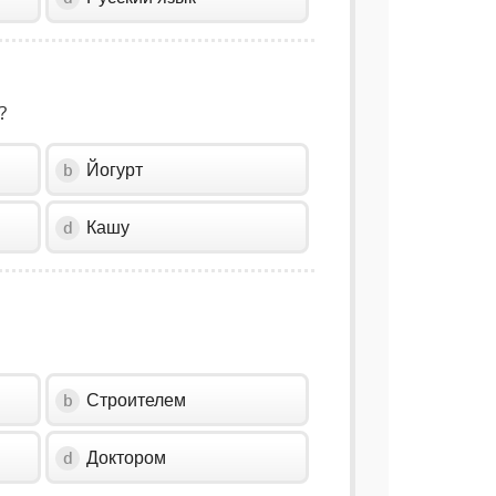
?
Йогурт
b
Кашу
d
Строителем
b
Доктором
d