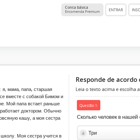
Conta básica
ENTRAR
INS
Encomenda Premium
Responde de acordo 
Leia o texto acima e escolha a
 я, мама, папа, старшая
се вместе с собакой Бимом и
е. Мой папа встает раньше
Questão 1:
н работает доктором. Обычно
Сколько человек в нашей
овсяную кашу, а моя сестра
Три
a
 школу. Моя сестра учится в