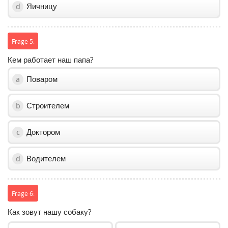
Яичницу
d
Frage 5:
Кем работает наш папа?
Поваром
a
Строителем
b
Доктором
c
Водителем
d
Frage 6:
Как зовут нашу собаку?