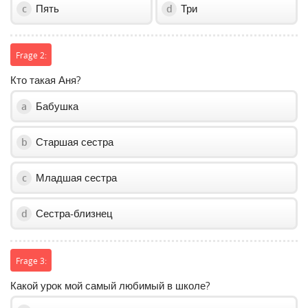
Пять
Три
c
d
Frage 2:
Кто такая Аня?
Бабушка
a
Старшая сестра
b
Младшая сестра
c
Сестра-близнец
d
Frage 3:
Какой урок мой самый любимый в школе?