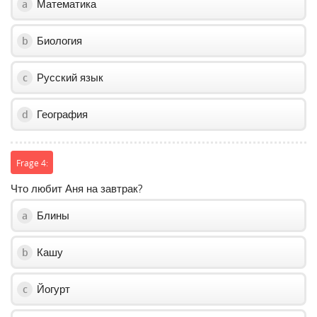
Математика
a
Биология
b
Русский язык
c
География
d
Frage 4:
Что любит Аня на завтрак?
Блины
a
Кашу
b
Йогурт
c