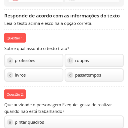
Space
to
Responde de acordo com as informações do texto
show
Leia o texto acima e escolha a opção correta:
volume
slider.
Questão 1:
Sobre qual assunto o texto trata?
profissões
roupas
a
b
livros
passatempos
c
d
Questão 2:
Que atividade o personagem Ezequiel gosta de realizar
quando não está trabalhando?
pintar quadros
a