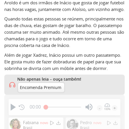
Aroldo é um dos irmãos de Inácio que gosta de jogar futebol
nas horas vagas, juntamente com Aloísio, um vizinho amigo.
Quando todas estas pessoas se reúnem, principalmente nos
dias de chuva, elas gostam de jogar baralho. O passatempo
costuma ser muito animado. Até mesmo outras pessoas são
chamadas para o jogo e tudo ocorre em torno de uma
piscina coberta na casa de Inácio.
Além de jogar Xadrez, Inácio possui um outro passatempo.
Ele gosta muito de fazer dobraduras de papel para que sua
sobrinha se divirta com um móbile antes de dormir.
Não apenas leia – ouça também!
Encomenda Premium
00:00
-
+
100%
Press
Enter
Fabiana
Pedro
novo
novo
or
Brasil
Brasil