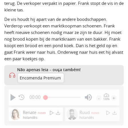
terug. De verkoper verpakt in papier. Frank stopt de vis in de
kleine tas.
De vis houdt hij apart van de andere boodschappen.
Verderop verkoopt een marktkoopman schoenen. Frank
heeft nieuwe schoenen nodig maar ze zijn te duur. Hij moet
nog brood kopen bij de marktkraam van een bakker. Frank
koopt een brood en een pond koek. Dan is het geld op en
gaat Frank weer naar huis. Onderweg naar huis eet hij alvast
een paar koekjes op.
Não apenas leia – ouça também!
Encomenda Premium
00:00
-
+
100%
Press
Enter
Renate
Ruud
novo
novo
or
holandês
holandês
Space