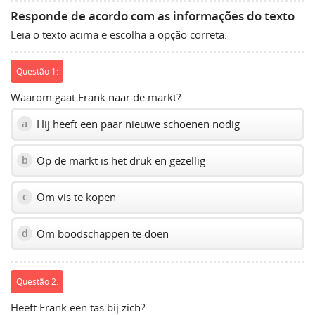
to
Responde de acordo com as informações do texto
show
Leia o texto acima e escolha a opção correta:
volume
slider.
Questão 1:
Waarom gaat Frank naar de markt?
Hij heeft een paar nieuwe schoenen nodig
a
Op de markt is het druk en gezellig
b
Om vis te kopen
c
Om boodschappen te doen
d
Questão 2:
Heeft Frank een tas bij zich?