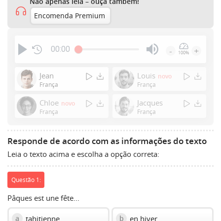
Não apenas leia – ouça também!
Encomenda Premium
00:00
-
+
100%
Press
Enter
Jean
Louis
novo
or
França
França
Space
Chloe
Jacques
novo
to
França
França
show
volume
slider.
Responde de acordo com as informações do texto
Leia o texto acima e escolha a opção correta:
Questão 1:
Pâques est une fête...
tahitienne
en hiver
a
b