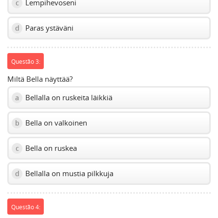
Lempihevoseni
c
Paras ystäväni
d
Questão 3:
Miltä Bella näyttää?
Bellalla on ruskeita läikkiä
a
Bella on valkoinen
b
Bella on ruskea
c
Bellalla on mustia pilkkuja
d
Questão 4: