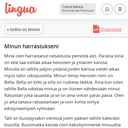
Conta básica
Encomenda Premium
« todos os textos
Download
Minun harrastukseni
Minä olen harrastanut ratsastusta pienestä asti. Parasta siinä
on että saa viettää aikaa hevosten ja ystävien kanssa.
Minulla on tallilla paljon ystäviä joiden kanssa vietän aikaa
myös tallin ulkopuolella. Minun lempi hevosen nimi on
Bella. Bella on kiltti ja sillä on ruskeita läikkiä. Aina kun tulen
tallille Bella odottaa minua ja on iloinen nähdessään minut.
Ratsastan joka lauantai ja se on aina viikon paras päivä. Olen
jo aika taitava ratsastamaan ja voin kohta siirtyä
edistyneempien ryhmään.
Talli on bussipysäkin vieressä joten pääsen tallille kätevästi
bussilla. Bussimatka kestää noin kaksikymmentä minuuttia.