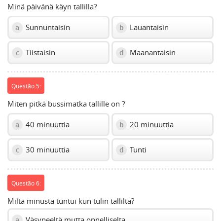
Minä päivänä käyn tallilla?
Sunnuntaisin
Lauantaisin
a
b
Tiistaisin
Maanantaisin
c
d
Questão 5:
Miten pitkä bussimatka tallille on ?
40 minuuttia
20 minuuttia
a
b
30 minuuttia
Tunti
c
d
Questão 6:
Miltä minusta tuntui kun tulin tallilta?
Väsyneeltä mutta onnelliselta
a