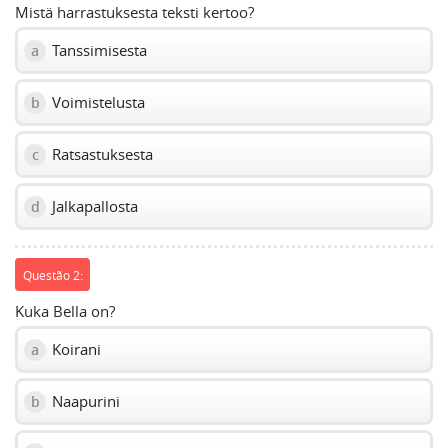
Mistä harrastuksesta teksti kertoo?
Tanssimisesta
a
Voimistelusta
b
Ratsastuksesta
c
Jalkapallosta
d
Questão 2:
Kuka Bella on?
Koirani
a
Naapurini
b