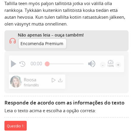
Tallilla teen myös paljon tallitöitä jotka voi välillä olla
rankkoja. Tykkään kuitenkin tallitöistä koska tiedän että
autan hevosia. Kun tulen tallilta kotiin ratsastuksen jälkeen,
olen väsynyt mutta onnellinen.
Não apenas leia – ouça também!
Encomenda Premium
00:00
-
+
100%
Press
Enter
Roosa
or
finlandês
Space
to
Responde de acordo com as informações do texto
show
Leia o texto acima e escolha a opção correta:
volume
slider.
Questão 1: